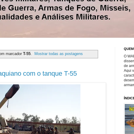
QUEM
com marcador
T-55
.
Mostrar todas as postagens
O WAR
disse
de ar
Aqui 
aquiano com o tanque T-55
caract
desem
armam
ÍNDIC