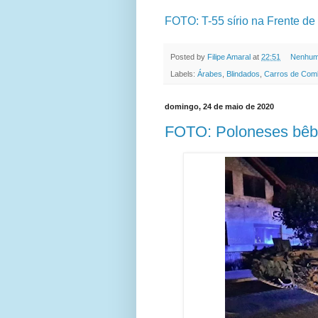
FOTO: T-55 sírio na Frente de 
Posted by
Filipe Amaral
at
22:51
Nenhum
Labels:
Árabes
,
Blindados
,
Carros de Com
domingo, 24 de maio de 2020
FOTO: Poloneses bêb