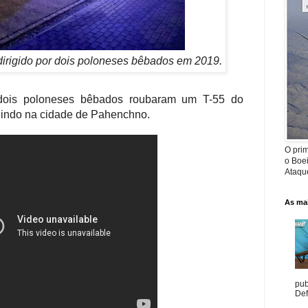
dirigido por dois poloneses bêbados em 2019.
ois poloneses bêbados roubaram um T-55 do
igindo na cidade de Pahenchno.
O prim
o Boe
Ataque
As mai
pub
Def