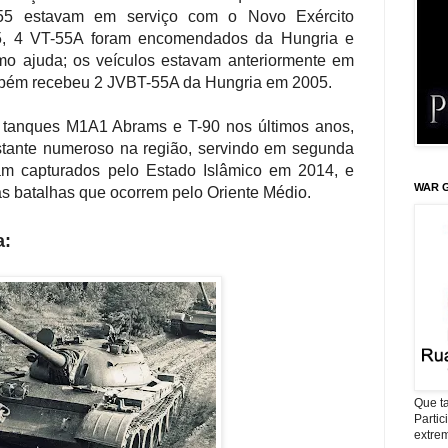
55 estavam em serviço com o Novo Exército
5, 4 VT-55A foram encomendados da Hungria e
o ajuda; os veículos estavam anteriormente em
ambém recebeu 2 JVBT-55A da Hungria em 2005.
u tanques M1A1 Abrams e T-90 nos últimos anos,
stante numeroso na região, servindo em segunda
ram capturados pelo Estado Islâmico em 2014, e
WAR G
s batalhas que ocorrem pelo Oriente Médio.
a:
Que ta
Parti
extrem