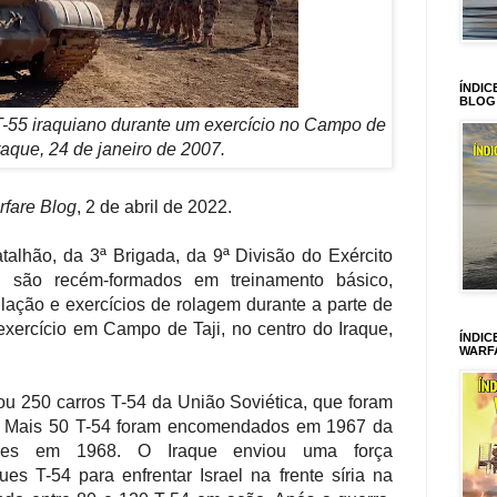
ÍNDIC
BLOG
T-55 iraquiano durante um exercício no Campo de
Iraque, 24 de janeiro de 2007.
fare Blog
, 2 de abril de 2022.
talhão, da 3ª Brigada, da 9ª Divisão do Exército
s são recém-formados em treinamento básico,
lação e exercícios de rolagem durante a parte de
ercício em Campo de Taji, no centro do Iraque,
ÍNDIC
WARF
dou
250 carros T-54 d
a União Soviética, que foram
5. Mais 50 T-54 foram encomendados em 1967 da
gues em 1968. O Iraque enviou uma força
es T-54 para enfrentar Israel na frente síria na