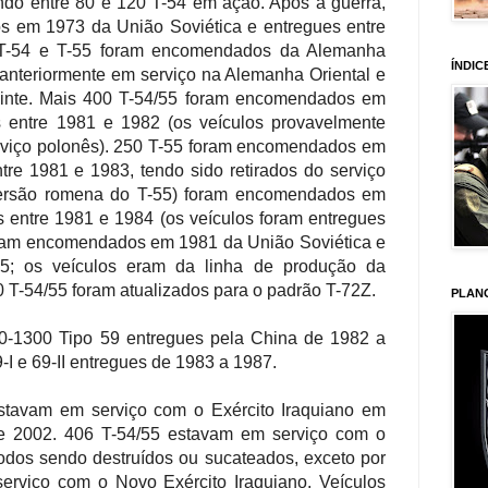
do entre 80 e 120 T-54 em ação. Após a guerra,
 em 1973 da União Soviética e entregues entre
T-54 e T-55 foram encomendados da Alemanha
ÍNDIC
 anteriormente em serviço na Alemanha Oriental e
uinte. Mais 400 T-54/55 foram encomendados em
 entre 1981 e 1982 (os veículos provavelmente
viço polonês).
250 T-55 foram encomendados em
tre 1981 e 1983, tendo sido retirados do serviço
versão romena do T-55) foram encomendados em
entre 1981 e 1984 (os veículos foram entregues
foram encomendados em 1981 da União Soviética e
5; os veículos eram da linha de produção da
 T-54/55 foram atualizados para o padrão T-72Z.
PLAN
0-1300 Tipo 59 entregues pela China de 1982 a
-I e 69-II entregues de 1983 a 1987.
stavam em serviço com o Exército Iraquiano em
 2002. 406 T-54/55 estavam em serviço com o
todos sendo destruídos ou sucateados, exceto por
erviço com o Novo Exército Iraquiano. Veículos