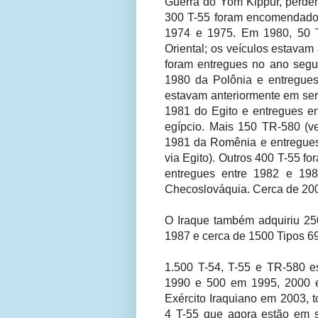
Guerra do Yom Kippur, perden
300 T-55 foram encomendados
1974 e 1975. Em 1980, 50 
Oriental; os veículos estavam
foram entregues no ano seg
1980 da Polônia e entregues
estavam anteriormente em ser
1981 do Egito e entregues en
egípcio. Mais 150 TR-580 (
1981 da Romênia e entregues 
via Egito). Outros 400 T-55 
entregues entre 1982 e 198
Checoslováquia. Cerca de 200
O Iraque também adquiriu 25
1987 e cerca de 1500 Tipos 69
1.500 T-54, T-55 e TR-580 e
1990 e 500 em 1995, 2000 e
Exército Iraquiano em 2003, 
4 T-55 que agora estão em s