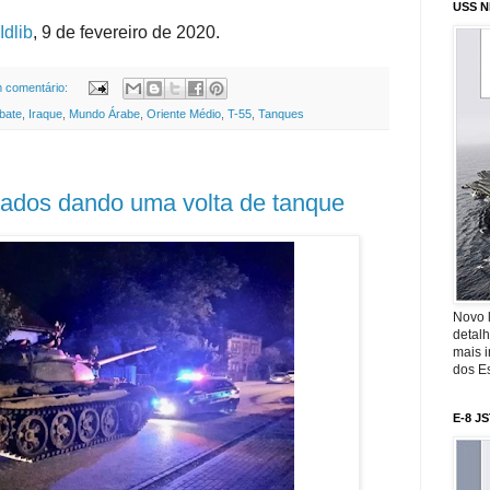
USS N
Idlib
, 9 de fevereiro de 2020.
 comentário:
bate
,
Iraque
,
Mundo Árabe
,
Oriente Médio
,
T-55
,
Tanques
ados dando uma volta de tanque
Novo 
detalh
mais 
dos Es
E-8 J