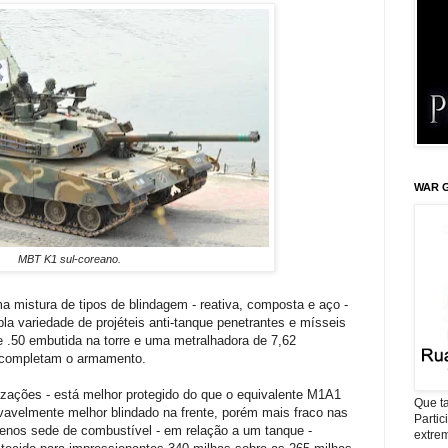
WAR G
MBT K1 sul-coreano.
 mistura de tipos de blindagem - reativa, composta e aço -
a variedade de projéteis anti-tanque penetrantes e mísseis
e .50 embutida na torre e uma metralhadora de 7,62
e completam o armamento.
lizações - está melhor protegido do que o equivalente M1A1
Que ta
avelmente melhor blindado na frente, porém mais fraco nas
Parti
menos sede de combustível - em relação a um tanque -
extrem