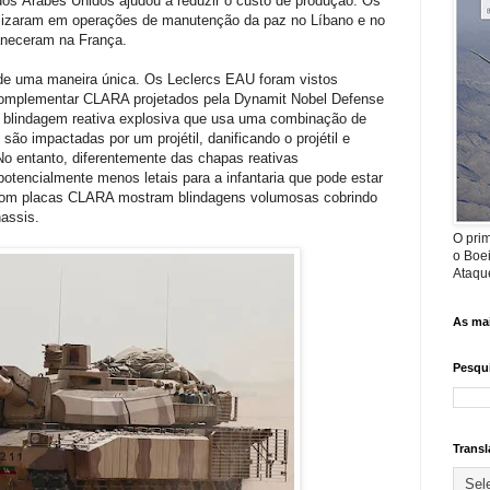
dos Árabes Unidos ajudou a reduzir o custo de produção. Os
bilizaram em operações de manutenção da paz no Líbano e no
aneceram na França.
e uma maneira única. Os Leclercs EAU foram vistos
complementar CLARA projetados pela Dynamit Nobel Defense
blindagem reativa explosiva que usa uma combinação de
ão impactadas por um projétil, danificando o projétil e
No entanto, diferentemente das chapas reativas
potencialmente menos letais para a infantaria que pode estar
om placas CLARA mostram blindagens volumosas cobrindo
hassis.
O prim
o Boe
Ataque
As mai
Pesqui
Transl