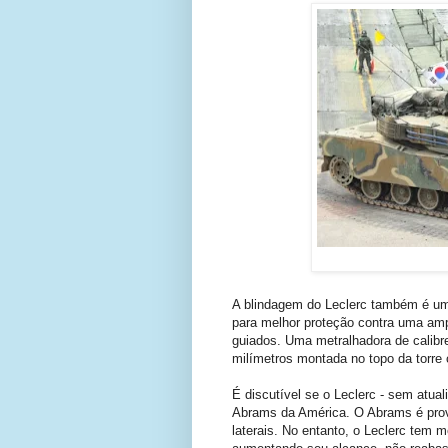
A blindagem do Leclerc também é uma
para melhor proteção contra uma ampl
guiados. Uma metralhadora de calibr
milímetros montada no topo da torr
É discutível se o Leclerc - sem atua
Abrams da América. O Abrams é prov
laterais. No entanto, o Leclerc tem 