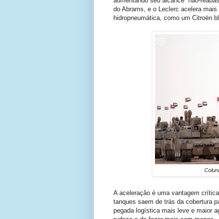
aumentando seu alcance não-reabast
do Abrams, e o Leclerc acelera mais
hidropneumática, como um Citroën bl
Colun
A aceleração é uma vantagem crítica n
tanques saem de trás da cobertura pa
pegada logística mais leve e maior a