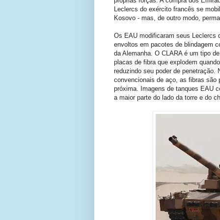
próprias forças. A compra dos Emira
Leclercs do exército francês se mo
Kosovo - mas, de outro modo, perm
Os EAU modificaram seus Leclercs d
envoltos em pacotes de blindagem 
da Alemanha. O CLARA é um tipo de 
placas de fibra que explodem quando s
reduzindo seu poder de penetração. 
convencionais de aço, as fibras são 
próxima. Imagens de tanques EAU c
a maior parte do lado da torre e do c