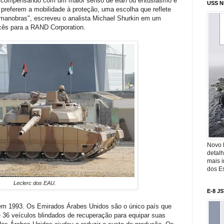
 - compensando com um maior senso de
élan
ou entusiasmo e
USS N
 preferem a mobilidade à proteção, uma escolha que reflete
s manobras", escreveu o analista Michael Shurkin em um
ncês para a RAND Corporation.
Novo 
detalh
mais 
dos Es
Leclerc dos EAU.
E-8 J
 em 1993. Os Emirados Árabes Unidos são o único país que
 36 veículos blindados de recuperação para equipar suas