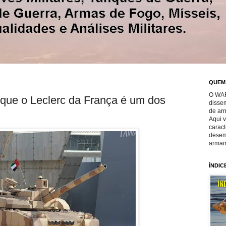
QUEM
O WAR
que o Leclerc da França é um dos
disse
de ar
Aqui 
caract
desem
armam
ÍNDIC