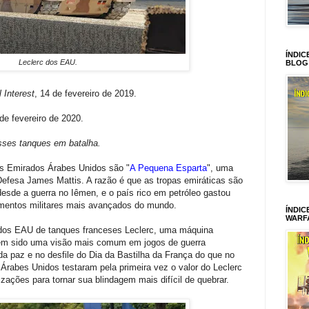
ÍNDIC
Leclerc dos EAU.
BLOG
 Interest
, 14 de fevereiro de 2019.
 de fevereiro de 2020.
ses tanques em batalha.
s Emirados Árabes Unidos são "
A Pequena Esparta
", uma
 Defesa James Mattis. A razão é que as tropas emiráticas são
esde a guerra no Iêmen, e o país rico em petróleo gastou
mentos militares mais avançados do mundo.
ÍNDIC
WARF
 dos EAU de tanques franceses Leclerc, uma máquina
tem sido uma visão mais comum em jogos de guerra
 paz e no desfile do Dia da Bastilha da França do que no
rabes Unidos testaram pela primeira vez o valor do Leclerc
zações para tornar sua blindagem mais difícil de quebrar.