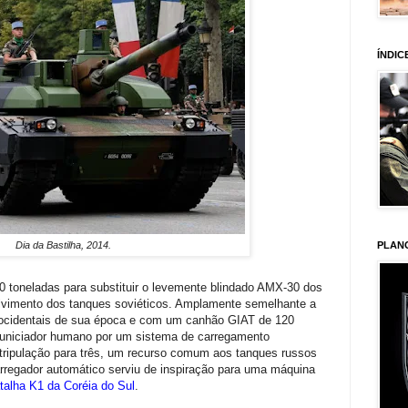
ÍNDIC
PLAN
Dia da Bastilha, 2014.
0 toneladas para substituir o levemente blindado AMX-30 dos
vimento dos tanques soviéticos. Amplamente semelhante a
a ocidentais de sua época e com um canhão GIAT de 120
municiador humano por um sistema de carregamento
tripulação para três, um recurso comum aos tanques russos
arregador automático serviu de inspiração para uma máquina
atalha K1 da Coréia do Sul
.