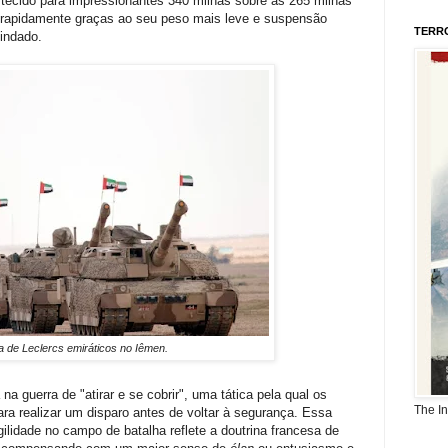
ecido para impressionantes 340 milhas sobre as 265 milhas
 rapidamente graças ao seu peso mais leve e suspensão
TERR
indado.
a de Leclercs emiráticos no Iêmen.
a guerra de "atirar e se cobrir", uma tática pela qual os
The I
ra realizar um disparo antes de voltar à segurança. Essa
gilidade no campo de batalha reflete a doutrina francesa de