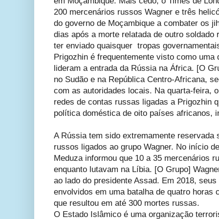
em Moçambique. Mais cedo, o Times de Lond
200 mercenários russos Wagner e três helicó
do governo de Moçambique a combater os jih
dias após a morte relatada de outro soldado
ter enviado quaisquer tropas governamenta
Prigozhin é frequentemente visto como uma d
lideram a entrada da Rússia na África. [O Gr
no Sudão e na República Centro-Africana, 
com as autoridades locais. Na quarta-feira,
redes de contas russas ligadas a Prigozhin qu
política doméstica de oito países africanos,
A Rússia tem sido extremamente reservada 
russos ligados ao grupo Wagner. No início des
Meduza informou que 10 a 35 mercenários 
enquanto lutavam na Líbia. [O Grupo] Wagne
ao lado do presidente Assad. Em 2018, seu
envolvidos em uma batalha de quatro horas
que resultou em até 300 mortes russas.
O Estado Islâmico é uma organização terrori