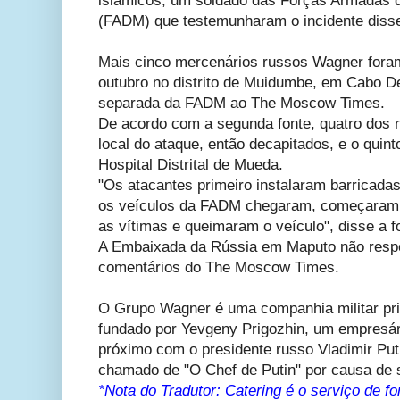
islâmicos, um soldado das Forças Armadas
(FADM) que testemunharam o incidente dis
Mais cinco mercenários russos Wagner for
outubro no distrito de Muidumbe, em Cabo D
separada da FADM ao The Moscow Times.
De acordo com a segunda fonte, quatro dos r
local do ataque, então decapitados, e o quint
Hospital Distrital de Mueda.
"Os atacantes primeiro instalaram barricada
os veículos da FADM chegaram, começaram a
as vítimas e queimaram o veículo", disse a
A Embaixada da Rússia em Maputo não resp
comentários do The Moscow Times.
O Grupo Wagner é uma companhia militar pri
fundado por Yevgeny Prigozhin, um empresá
próximo com o presidente russo Vladimir Put
chamado de "O Chef de Putin" por causa de s
*Nota do Tradutor: Catering é o serviço de f