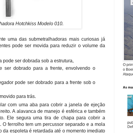
hadora Hotchkiss Modelo 010.
te uma das submetralhadoras mais curiosas já
entes pode ser movida para reduzir o volume da
a pode ser dobrada sob a estrutura,
O prim
e ser dobrado para a frente, envolvendo o
o Boe
Ataque
egador pode ser dobrado para a frente sob o
As mai
ovido para trás.
bular com uma aba para cobrir a janela de ejeção
ireito. A alavanca de manejo é esférica e também
ito. Ele segura uma tira de chapa para cobrir a
pub
. O ferrolho tem um percussor separado e a mola
Def
ção da espoleta é retardada até o momento imediato