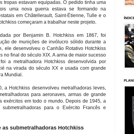
s tropas estavam equipadas. O pedido tinha uma
ois uma nova guerra estava se formando na
statais em Châtellerault, Saint-Étienne, Tulle e o
ÍNDIC
otchkiss começaram a trabalhar neste projeto.
dada por Benjamin B. Hotchkiss em 1867, foi
ução de munições de invólucro sólido durante a
e, ele desenvolveu o Canhão Rotativo Hotchkiss
es no final do século XIX. A arma de maior sucesso
foi a metralhadora Hotchkiss desenvolvida por
cié na virada do século XX e usada com grande
ra Mundial.
PLAN
, a Hotchkiss desenvolveu metralhadoras leves,
 metralhadoras para aeronaves, armas de grande
ara exércitos em todo o mundo. Depois de 1945, a
 submetralhadoras para o Exército Francês e
e as submetralhadoras Hotchkiss