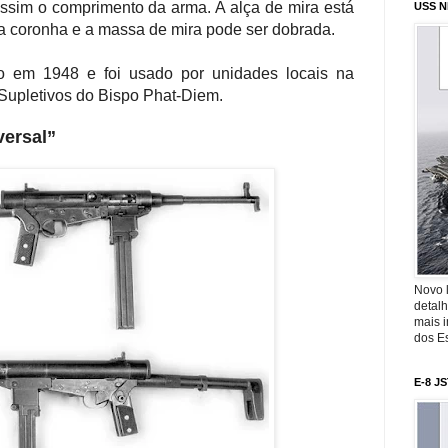
assim o comprimento da arma. A alça de mira está
USS N
a coronha e a massa de mira pode ser dobrada.
do em 1948 e foi usado por unidades locais na
Supletivos do Bispo Phat-Diem.
versal”
Novo 
detalh
mais 
dos Es
E-8 J