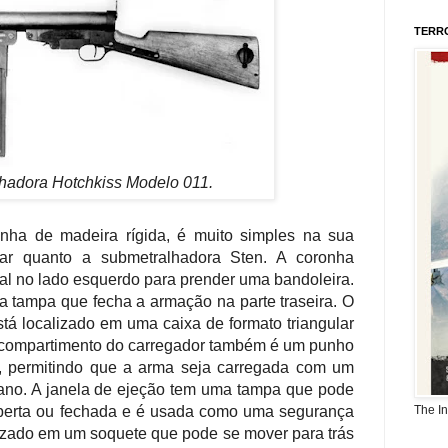
TERR
hadora Hotchkiss Modelo 011.
ha de madeira rígida, é muito simples na sua
tar quanto a submetralhadora Sten. A coronha
ical no lado esquerdo para prender uma bandoleira.
tampa que fecha a armação na parte traseira. O
á localizado em uma caixa de formato triangular
 O compartimento do carregador também é um punho
o, permitindo que a arma seja carregada com um
ano. A janela de ejeção tem uma tampa que pode
 aberta ou fechada e é usada como uma segurança
The I
lizado em um soquete que pode se mover para trás