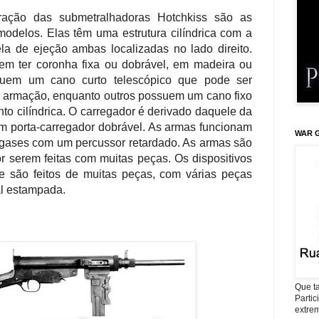
ração das submetralhadoras Hotchkiss são as
delos. Elas têm uma estrutura cilíndrica com a
a de ejeção ambas localizadas no lado direito.
m ter coronha fixa ou dobrável, em madeira ou
suem um cano curto telescópico que pode ser
a armação, enquanto outros possuem um cano fixo
o cilíndrica. O carregador é derivado daquele da
m porta-carregador dobrável. As armas funcionam
WAR G
 gases com um percussor retardado. As armas são
r serem feitas com muitas peças. Os dispositivos
e são feitos de muitas peças, com várias peças
al estampada.
Que ta
Parti
extrem