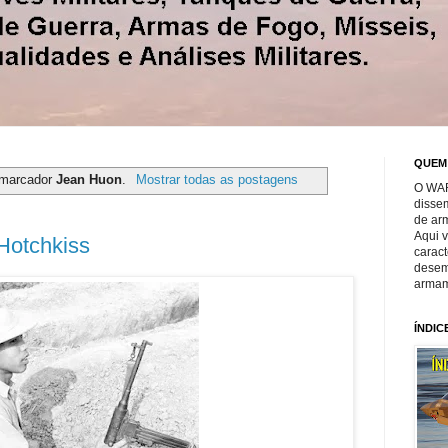
QUEM
 marcador
Jean Huon
.
Mostrar todas as postagens
O WAR
disse
de ar
Aqui 
Hotchkiss
caract
desem
armam
ÍNDIC