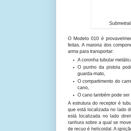
Submetral
O Modelo 010 é provavelmen
feitas. A maioria dos compon
arma para transportar:
A coronha tubular metálic
O punho da pistola pod
guarda-mato,
O compartimento do carr
cano,
O cano também pode ser m
A estrutura do receptor é tu
que está localizada no lado d
está localizada no lado dire
ranhura sobre a qual se move
de recuo é helicoidal. A igni