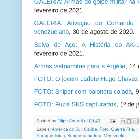
GALERIA: Armas do golpe militar na
fevereiro de 2021.
GALERIA: Ativação do Comando d
venezuelano
,
30 de agosto de 2020.
Selva de Aço: A História do AK-
fevereiro de 2021.
Armas vietnamitas para a Argélia
,
14 
FOTO: O jovem cadete Hugo Chavez
FOTO: Sniper com baioneta calada
,
9
FOTO: Fuzis SKS capturados
,
1º de 
Posted by
Filipe Amaral
at
09:43
Labels:
América do Sul
,
Caribe
,
Foto
,
Guerra Fria
,
H
Paraquedistas
,
Submetralhadora
,
Venezuela