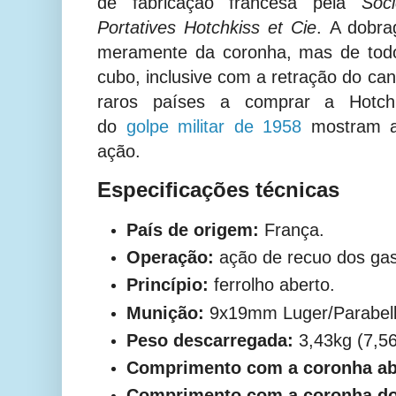
de fabricação francesa pela
Soc
Portatives Hotchkiss et Cie
.
A dobra
meramente da coronha, mas de to
cubo, inclusive com a retração do ca
raros países a comprar a Hotchk
do
golpe militar de 1958
mostram a 
ação.
Especificações técnicas
País de origem:
França.
Operação:
ação de recuo dos ga
Princípio:
ferrolho aberto.
Munição:
9x19mm Luger/Parabel
Peso descarregada:
3,43kg (7,56
Comprimento com a coronha ab
Comprimento com a coronha d