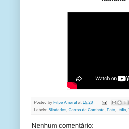
Posted by
Filipe Amaral
at
15:28
Labels:
Blindados
,
Carros de Combate
,
Foto
,
Itália
,
Nenhum comentário: