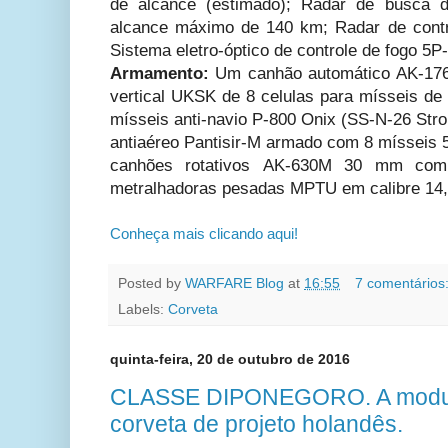
de alcance (estimado); Radar de busca d
alcance máximo de 140 km; Radar de cont
Sistema eletro-óptico de controle de fogo 5P
Armamento:
Um canhão automático AK-17
vertical UKSK de 8 celulas para mísseis de 
mísseis anti-navio P-800 Onix (SS-N-26 Str
antiaéreo Pantisir-M armado com 8 mísseis 
canhões rotativos AK-630M 30 mm co
metralhadoras pesadas MPTU em calibre 14
Conheça mais clicando aqui!
Posted by
WARFARE Blog
at
16:55
7 comentários
Labels:
Corveta
quinta-feira, 20 de outubro de 2016
CLASSE DIPONEGORO. A modul
corveta de projeto holandês.