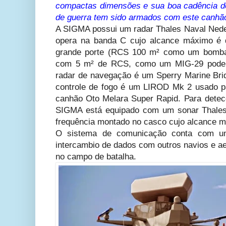
compactas dimensões e sua boa cadência de
de guerra tem sido armados com este canhã
A SIGMA possui um radar Thales Naval Nede
opera na banda C cujo alcance máximo é 
grande porte (RCS 100 m² como um bombar
com 5 m² de RCS, como um MIG-29 pode 
radar de navegação é um Sperry Marine Br
controle de fogo é um LIROD Mk 2 usado p
canhão Oto Melara Super Rapid. Para dete
SIGMA está equipado com um sonar Thales
frequência montado no casco cujo alcance 
O sistema de comunicação conta com um
intercambio de dados com outros navios e a
no campo de batalha.