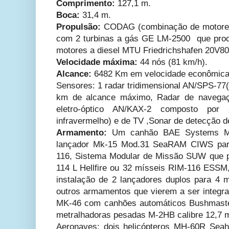
Comprimento:
127,1 m.
Boca:
31,4 m.
Propulsão:
CODAG (combinação de motores 
com 2 turbinas a gás GE LM-2500 que prod
motores a diesel MTU Friedrichshafen 20V8
Velocidade máxima:
44 nós (81 km/h).
Alcance:
6482 Km em velocidade econômic
Sensores: 1 radar tridimensional AN/SPS-
km de alcance máximo, Radar de navegaç
eletro-óptico AN/KAX-2 composto por
infravermelho) e de TV ,Sonar de detecção
Armamento:
Um canhão BAE Systems 
lançador Mk-15 Mod.31 SeaRAM CIWS para
116, Sistema Modular de Missão SUW que 
114 L Hellfire ou 32 mísseis RIM-116 ESSM
instalação de 2 lançadores duplos para 4
outros armamentos que vierem a ser integra
MK-46 com canhões automáticos Bushmaste
metralhadoras pesadas M-2HB calibre 12,7 
Aeronaves: dois helicópteros MH-60R Se