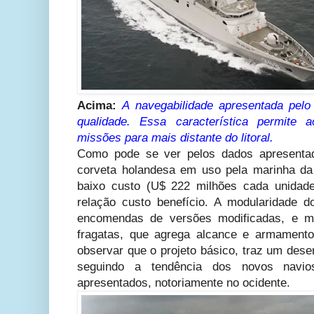
Acima:
A navegabilidade apresentada pelo
qualidade. Essa característica permite 
missões para mais distante do litoral.
Como pode se ver pelos dados apresentad
corveta holandesa em uso pela marinha da
baixo custo (U$ 222 milhões cada unidad
relação custo benefício. A modularidade d
encomendas de versões modificadas, e ma
fragatas, que agrega alcance e armamento
observar que o projeto básico, traz um dese
seguindo a tendência dos novos navi
apresentados, notoriamente no ocidente.