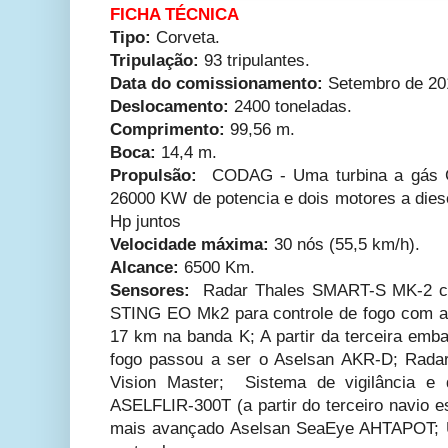
FICHA TÉCNICA
Tipo:
Corveta.
Tripulação:
93 tripulantes.
Data do comissionamento:
Setembro de 20
Deslocamento:
2400 toneladas.
Comprimento:
99,56 m.
Boca:
14,4 m.
Propulsão:
CODAG - Uma turbina a gás Ge
26000 KW de potencia e dois motores a di
Hp juntos
Velocidade máxima:
30 nós (55,5 km/h).
Alcance:
6500 Km.
Sensores:
Radar Thales SMART-S MK-2 co
STING EO Mk2 para controle de fogo com a
17 km na banda K; A partir da terceira emba
fogo passou a ser o Aselsan AKR-D; Rada
Vision Master; Sistema de vigilância e 
ASELFLIR-300T (a partir do terceiro navio es
mais avançado Aselsan SeaEye AHTAPOT;