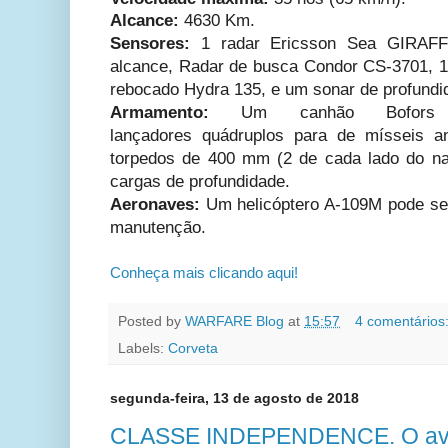
Alcance:
4630
Km
.
Sensores:
1
radar
Ericsson Sea GIRA
alcance, Radar de busca Condor CS-3701, 
rebocado Hydra 135, e um sonar de
profundi
Armamento:
Um canhão
Bofor
lançadores
quádruplos
para de mísseis an
torpedos de 400 mm (2 de cada lado do na
cargas de profundidade.
Aeronaves:
Um helicóptero A-109M pode se
manutenção.
Conheça mais clicando aqui!
Posted by
WARFARE Blog
at
15:57
4 comentários
Labels:
Corveta
segunda-feira, 13 de agosto de 2018
CLASSE INDEPENDENCE. O ava