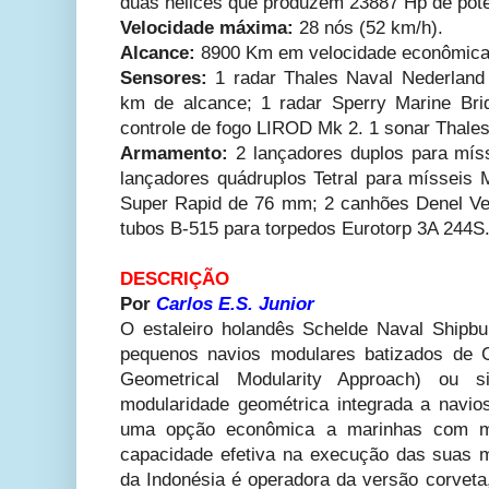
duas hélices que produzem 23887 Hp de pot
Velocidade máxima:
28 nós (52 km/h).
Alcance:
8900 Km em velocidade econômica 
Sensores:
1 radar Thales Naval Nederland
km de alcance; 1 radar Sperry Marine Br
controle de fogo LIROD Mk 2. 1 sonar Thale
Armamento:
2 lançadores duplos para mís
lançadores quádruplos Tetral para mísseis 
Super Rapid de 76 mm; 2 canhões Denel Ve
tubos B-515 para torpedos Eurotorp 3A 244S
DESCRIÇÃO
Por
Carlos E.S. Junior
O estaleiro holandês Schelde Naval Shipbu
pequenos navios modulares batizados de C
Geometrical Modularity Approach) ou 
modularidade geométrica integrada a navios
uma opção econômica a marinhas com m
capacidade efetiva na execução das suas 
da Indonésia é operadora da versão corve