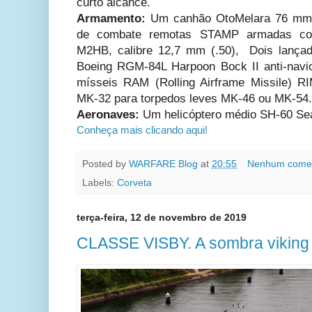
curto alcance.
Armamento:
Um canhão OtoMelara 76 mm 
de combate remotas STAMP armadas co
M2HB, calibre 12,7 mm (.50), Dois lançad
Boeing RGM-84L Harpoon Bock II anti-navi
mísseis RAM (Rolling Airframe Missile) RIM
MK-32 para torpedos leves MK-46 ou MK-54.
Aeronaves:
Um helicóptero médio SH-60 Se
Conheça mais clicando aqui!
Posted by
WARFARE Blog
at
20:55
Nenhum comen
Labels:
Corveta
terça-feira, 12 de novembro de 2019
CLASSE VISBY. A sombra viking d