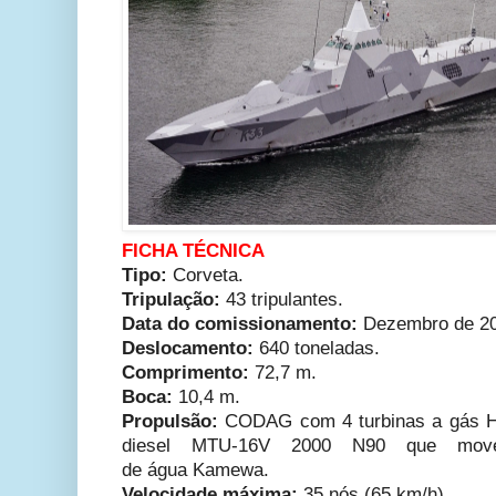
FICHA TÉCNICA
Tipo:
Corveta.
Tripulação:
43 tripulantes.
Data do comissionamento:
Dezembro de 2
Deslocamento:
640 toneladas.
Comprimento:
72,7 m.
Boca:
10,4 m.
Propulsão:
CODAG com 4 turbinas a gás H
diesel MTU-16V 2000 N90 que movem
de
água
Kamewa.
Velocidade máxima:
35
nós (65 km/h).