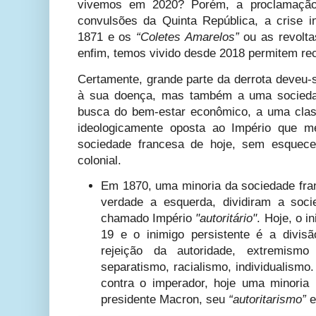
vivemos em 2020? Porém, a proclamação
convulsões da Quinta República, a crise i
1871 e os
“Coletes Amarelos”
ou as revolta
enfim, temos vivido desde 2018 permitem rec
Certamente, grande parte da derrota deveu-s
à sua doença, mas também a uma socieda
busca do bem-estar econômico, a uma clas
ideologicamente oposta ao Império que m
sociedade francesa de hoje, sem esquecer
colonial.
Em 1870, uma minoria da sociedade fran
verdade a esquerda, dividiram a soc
chamado Império
"autoritário"
. Hoje, o 
19 e o inimigo persistente é a divis
rejeição da autoridade, extremismo
separatismo, racialismo, individualism
contra o imperador, hoje uma minoria
presidente Macron, seu
“autoritarismo”
e