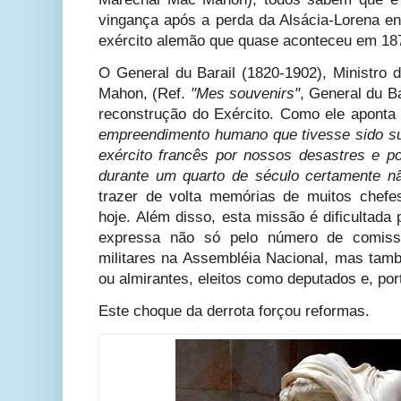
vingança após a perda da Alsácia-Lorena en
exército alemão que quase aconteceu em 18
O
General du Barail (1820-1902), Ministro
Mahon, (Ref.
"Mes souvenirs"
, General du Ba
reconstrução do Exército. Como ele apont
empreendimento humano que tivesse sido s
exército francês por nossos desastres e por
durante um quarto de século certamente não
trazer de volta memórias de muitos chefe
hoje.
Além disso, esta missão é dificultada p
expressa não só pelo número de comiss
militares na Assembléia Nacional, mas tam
ou almirantes, eleitos como deputados e, port
Este choque da derrota forçou reformas.