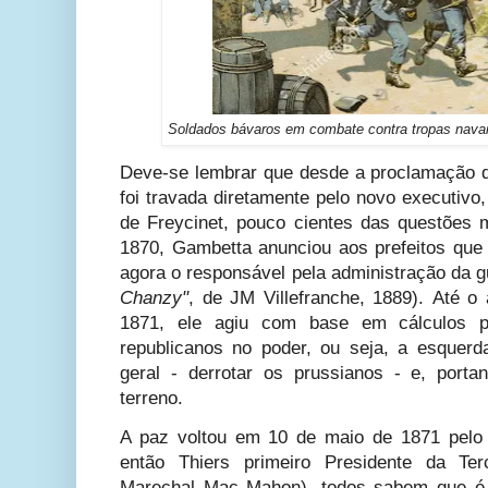
Soldados bávaros em combate contra tropas navai
Deve-se lembrar que desde a proclamação da
foi travada diretamente pelo novo executiv
de Freycinet, pouco cientes das questões m
1870, Gambetta anunciou aos prefeitos que o
agora o responsável pela administração da g
Chanzy"
, de JM Villefranche, 1889). Até o 
1871, ele agiu com base em cálculos po
republicanos no poder, ou seja, a esquerd
geral - derrotar os prussianos - e, port
terreno.
A paz voltou em 10 de maio de 1871 pelo 
então Thiers primeiro Presidente da Ter
Marechal Mac Mahon)
, todos sabem que é 