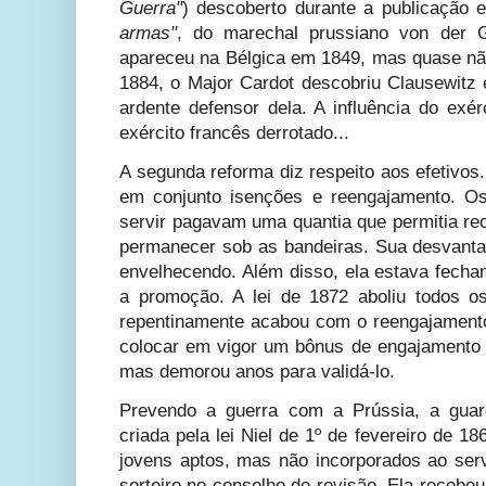
Guerra"
) descoberto durante a publicação 
armas"
, do marechal prussiano von der G
apareceu na Bélgica em 1849, mas quase não
1884, o Major Cardot descobriu Clausewitz
ardente defensor dela. A influência do exér
exército francês derrotado...
A segunda reforma diz respeito aos efetivos. 
em conjunto isenções e reengajamento. O
servir pagavam uma quantia que permitia re
permanecer sob as bandeiras. Sua desvanta
envelhecendo. Além disso, ela estava fecha
a promoção. A lei de 1872 aboliu todos 
repentinamente acabou com o reengajamento.
colocar em vigor um bônus de engajamento 
mas demorou anos para validá-lo.
Prevendo a guerra com a Prússia, a guar
criada pela lei Niel de 1º de fevereiro de 1
jovens aptos, mas não incorporados ao serv
sorteiro no conselho de revisão. Ela recebeu