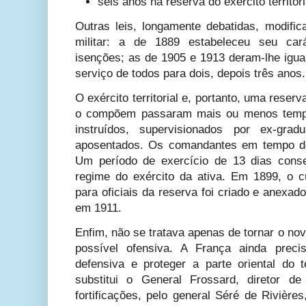
seis anos na reserva do exército t
erritori
Outras leis, longamente debatidas, modific
militar: a de 1889 estabeleceu seu car
isenções; as de 1905 e 1913 deram-lhe igu
serviço de todos para dois, depois três anos.
O exército territorial e, portanto, uma reser
o compõem passaram mais ou menos tempo
instruídos, supervisionados por ex-grad
aposentados. Os comandantes em tempo de 
Um período de exercício de 13 dias conse
regime do exército da ativa. Em 1899, o c
para oficiais da reserva foi criado e anexad
em 1911.
Enfim, não se tratava apenas de tornar o no
possível ofensiva. A França ainda preci
defensiva e proteger a parte oriental do t
substitui o General Frossard, diretor d
fortificações, pelo general Séré de Rivière