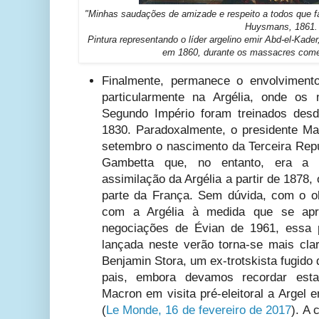
"Minhas saudações de amizade e respeito a todos que fa
Huysmans, 1861.
Pintura representando o líder argelino emir Abd-el-Kad
em 1860, durante os massacres come
Finalmente, permanece o envolvimento
particularmente na Argélia, onde os
Segundo Império foram treinados des
1830. Paradoxalmente, o presidente 
setembro o nascimento da Terceira Rep
Gambetta que, no entanto, era a 
assimilação da Argélia a partir de 1878, 
parte da França. Sem dúvida, com o obj
com a Argélia à medida que se apr
negociações de Évian de 1961, essa p
lançada neste verão torna-se mais cl
Benjamin Stora, um ex-trotskista fugido
pais, embora devamos recordar est
Macron em visita pré-eleitoral a Argel 
(
Le Monde, 16 de fevereiro de 2017
). A 