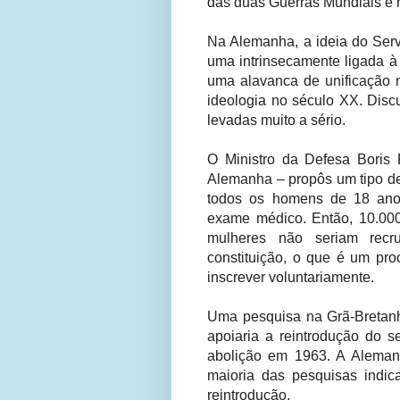
das duas Guerras Mundiais e 
Na Alemanha, a ideia do Serv
uma intrinsecamente ligada à
uma alavanca de unificação 
ideologia no século XX. Disc
levadas muito a sério.
O Ministro da Defesa Boris P
Alemanha – propôs um tipo de
todos os homens de 18 ano
exame médico. Então, 10.000
mulheres não seriam recr
constituição, o que é um pro
inscrever voluntariamente.
Uma pesquisa na Grã-Bretan
apoiaria a reintrodução do s
abolição em 1963. A Aleman
maioria das pesquisas indi
reintrodução.