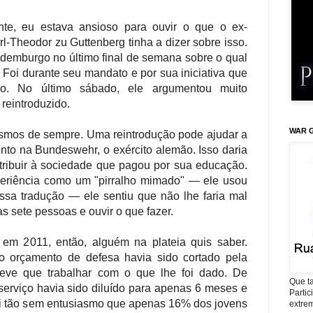
nte, eu estava ansioso para ouvir o que o ex-
l-Theodor zu Guttenberg tinha a dizer sobre isso.
demburgo no último final de semana sobre o qual
. Foi durante seu mandato e por sua iniciativa que
so. No último sábado, ele argumentou muito
 reintroduzido.
WAR G
mos de sempre. Uma reintrodução pode ajudar a
ento na Bundeswehr, o exército alemão. Isso daria
ribuir à sociedade que pagou por sua educação.
periência como um "pirralho mimado" — ele usou
sa tradução — ele sentiu que não lhe faria mal
s sete pessoas e ouvir o que fazer.
em 2011, então, alguém na plateia quis saber.
o orçamento de defesa havia sido cortado pela
teve que trabalhar com o que lhe foi dado. De
Que ta
serviço havia sido diluído para apenas 6 meses e
Parti
oi tão sem entusiasmo que apenas 16% dos jovens
extrem