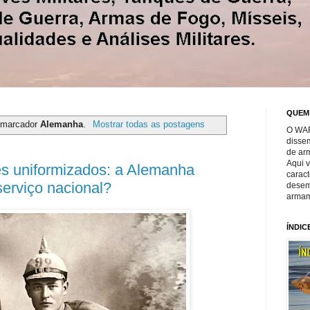
QUEM
 marcador
Alemanha
.
Mostrar todas as postagens
O WAR
disse
de ar
Aqui 
s uniformizados: a Alemanha
caract
 serviço nacional?
desem
armam
ÍNDIC