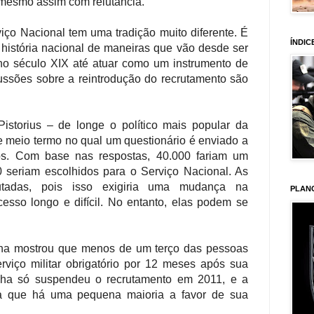
mesmo assim com relutância.
iço Nacional tem uma tradição muito diferente. É
ÍNDIC
 história nacional de maneiras que vão desde ser
no século XIX até atuar como um instrumento de
ussões sobre a reintrodução do recrutamento são
istorius – de longe o político mais popular da
 meio termo no qual um questionário é enviado a
s. Com base nas respostas, 40.000 fariam um
 seriam escolhidos para o Serviço Nacional. As
utadas, pois isso exigiria uma mudança na
PLAN
cesso longo e difícil. No entanto, elas podem se
ha mostrou que menos de um terço das pessoas
erviço militar obrigatório por 12 meses após sua
ha só suspendeu o recrutamento em 2011, e a
ca que há uma pequena maioria a favor de sua