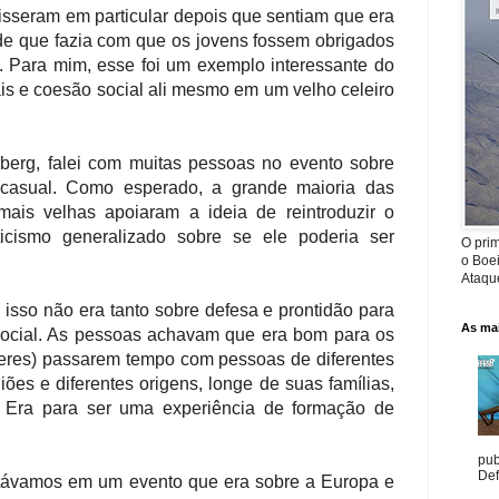
isseram em particular depois que sentiam que era
ude que fazia com que os jovens fossem obrigados
. Para mim, esse foi um exemplo interessante do
duais e coesão social ali mesmo em um velho celeiro
berg, falei com muitas pessoas no evento sobre
casual. Como esperado, a grande maioria das
ais velhas apoiaram a ideia de reintroduzir o
ticismo generalizado sobre se ele poderia ser
O prim
o Boe
Ataque
 isso não era tanto sobre defesa e prontidão para
As mai
social. As pessoas achavam que era bom para os
eres) passarem tempo com pessoas de diferentes
giões e diferentes origens, longe de suas famílias,
. Era para ser uma experiência de formação de
pub
Def
stávamos em um evento que era sobre a Europa e