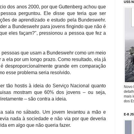
USS N
ício dos anos 2000, por que Guttenberg achou que
 pessoa perguntou. Ele disse que teria que ser
pções de aprendizado e estudo pela Bundeswehr.
nder a Bundeswehr para jovens fingindo que não é
 que eles façam?", pressionou a pessoa que fez a
tas pessoas que usam a Bundeswehr como um meio
r a ela por um longo prazo. Como resultado, ela já
e é desproporcionalmente grande em comparação
omo esse problema seria resolvido.
 tão hostis à ideia do Serviço Nacional quanto
Novo 
detalh
uisas mostram que 60% dos jovens – ou seja,
mais 
iretamente – são contra a ideia.
dos Es
a sala no sábado. Um jovem levantou a mão e
E-8 J
evia nada à sociedade e não via por que deveria
ida em algo que não queria fazer.