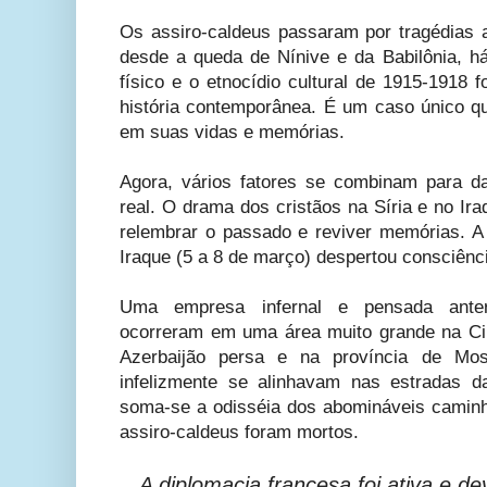
Os assiro-caldeus passaram por tragédias a
desde a queda de Nínive e da Babilônia, h
físico e o etnocídio cultural de 1915-1918
história contemporânea. É um caso único q
em suas vidas e memórias.
Agora, vários fatores se combinam para d
real. O drama dos cristãos na Síria e no Ir
relembrar o passado e reviver memórias. 
Iraque (5 a 8 de março) despertou consciênc
Uma empresa infernal e pensada anter
ocorreram em uma área muito grande na Cilí
Azerbaijão persa e na província de Mo
infelizmente se alinhavam nas estradas d
soma-se a odisséia dos abomináveis ​​camin
assiro-caldeus foram mortos.
A diplomacia francesa foi ativa e d