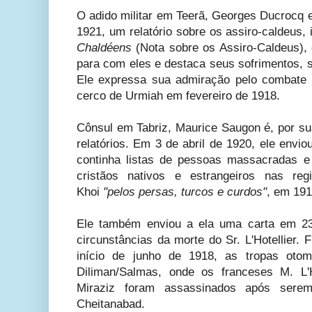
O adido militar em Teerã, Georges Ducrocq 
1921, um relatório sobre os assiro-caldeus, 
Chaldéens
(Nota sobre os Assiro-Caldeus)
,
para com eles e destaca seus sofrimentos, 
Ele expressa sua admiração pelo combate 
cerco de Urmiah em fevereiro de 1918.
Cônsul em Tabriz, Maurice Saugon é, por sua
relatórios. Em 3 de abril de 1920, ele envi
continha listas de pessoas massacradas e
cristãos nativos e estrangeiros nas r
Khoi
"pelos persas, turcos e curdos"
, em 191
Ele também enviou a ela uma carta em 2
circunstâncias da morte do Sr. L'Hotellier
início de junho de 1918, as tropas otom
Diliman/Salmas, onde os franceses M. L'H
Miraziz foram assassinados após sere
Cheitanabad.