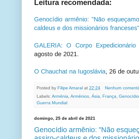
Leitura recomendada:
Genocídio armênio: "Não esqueçamo
caldeus e dos missionários franceses
GALERIA: O Corpo Expedicionário
agosto de 2021.
O Chauchat na Iugoslávia
, 26 de out
Posted by
Filipe Amaral
at
22:24
Nenhum comentá
Labels:
Armênia
,
Armênios
,
Ásia
,
França
,
Genocídio
Guerra Mundial
domingo, 25 de abril de 2021
Genocídio armênio: "Não esque
assiro-caldeus e dos missionári