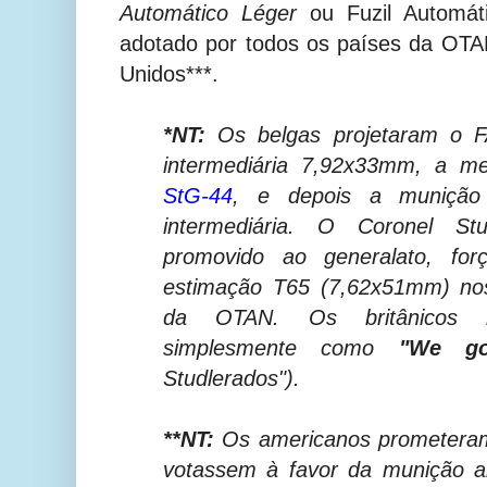
Automático Léger
ou Fuzil Automát
adotado por todos os países da OTA
Unidos***.
*NT:
Os belgas projetaram o F
intermediária 7,92x33mm, a me
StG-44
, e depois a munição 
intermediária. O Coronel St
promovido ao generalato, fo
estimação T65 (7,62x51mm) nos
da OTAN. Os britânicos r
simplesmente como
"We go
Studlerados").
**NT:
O
s americanos prometeram
votassem à favor da munição 