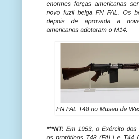
enormes forças americanas se
novo fuzil belga FN FAL. Os b
depois de aprovada a nov
americanos adotaram o M14.
FN FAL T48 no Museu de Wes
***NT:
Em 1953, o Exército dos E
os protótipos T48 (FAL) e T44