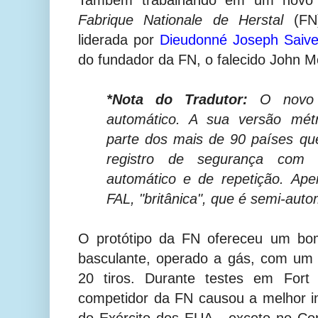
Fabrique Nationale de Herstal
(FN)
liderada por
Dieudonné Joseph Saiv
do fundador da FN, o falecido John 
*Nota do Tradutor:
O novo f
automático. A sua versão métr
parte dos mais de 90 países que
registro de segurança com 
automático e de repetição.
Ape
FAL, "britânica", que é semi-auto
O protótipo da FN ofereceu um bo
basculante, operado a gás, com um 
20 tiros. Durante testes em Fort
competidor da FN causou a melhor im
do Exército dos EUA - exceto no Coro