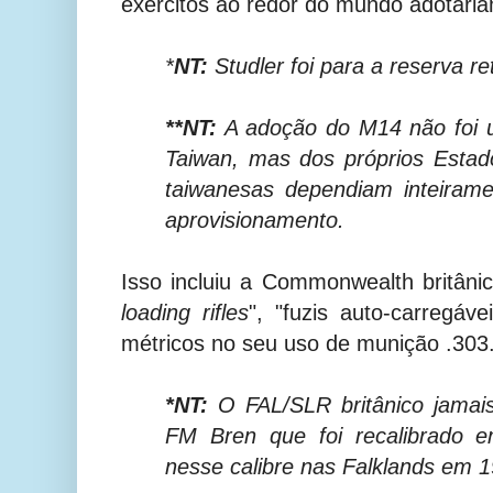
exércitos ao redor do mundo adotari
*
NT:
Studler foi para a reserva r
**NT:
A adoção do M14 não foi u
Taiwan, mas dos próprios Estad
taiwanesas dependiam inteiram
aprovisionamento.
Isso incluiu a Commonwealth britâni
loading rifles
", "fuzis auto-carregáv
métricos no seu uso de munição .303
*NT:
O FAL/SLR britânico jamais
FM Bren que foi recalibrado 
nesse calibre nas Falklands em 1