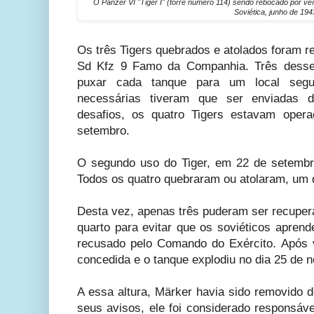
O Panzer VI "Tiger I" (torre número 114) sendo rebocado por v
Soviética, junho de 194
Os três Tigers quebrados e atolados foram r
Sd Kfz 9 Famo da Companhia. Três desses
puxar cada tanque para um local segu
necessárias tiveram que ser enviadas 
desafios, os quatro Tigers estavam oper
setembro.
O segundo uso do Tiger, em 22 de setembr
Todos os quatro quebraram ou atolaram, um 
Desta vez, apenas três puderam ser recupera
quarto para evitar que os soviéticos apren
recusado pelo Comando do Exército. Após 
concedida e o tanque explodiu no dia 25 de 
A essa altura, Märker havia sido removido 
seus avisos, ele foi considerado responsáve