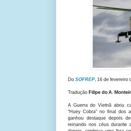
Do
SOFREP
, 16 de fevereiro
Tradução
Filipe do A. Montei
A Guerra do Vietnã abriu c
“Huey Cobra” no final dos 
ganhou destaque depois de s
reinando nos céus durante 
depois, continua uma fera c