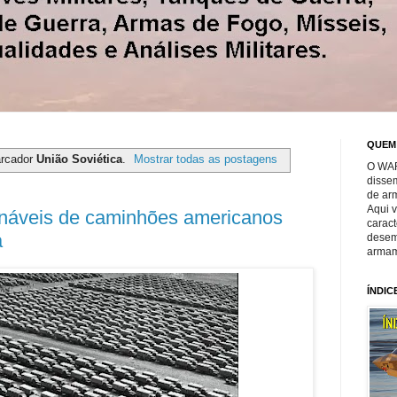
QUEM
arcador
União Soviética
.
Mostrar todas as postagens
O WAR
disse
de ar
Aqui 
mináveis de caminhões americanos
caract
a
desem
armam
ÍNDIC