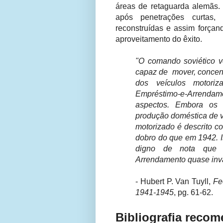
áreas de retaguarda alemãs.
após penetrações curtas,
reconstruídas e assim força
aproveitamento do êxito.
"O comando soviético v
capaz de mover, concentr
dos veículos motori
Empréstimo-e-Arrenda
aspectos. Embora os 
produção doméstica de ve
motorizado é descrito 
dobro do que em 1942. I
digno de nota que a
Arrendamento quase inv
- Hubert P. Van Tuyll,
Fe
1941-1945
, pg. 61-62.
Bibliografia reco