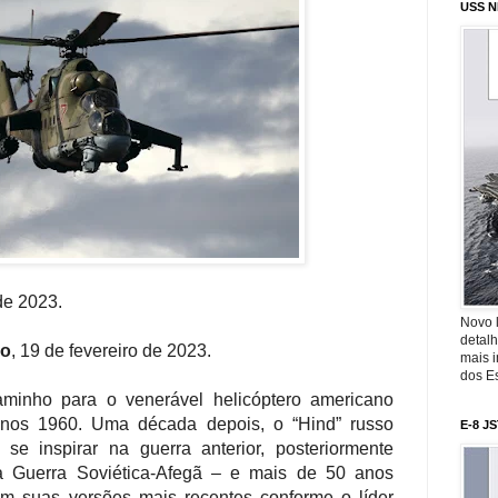
USS N
 de 2023.
Novo 
detalh
ro
, 19 de fevereiro de 2023.
mais 
dos Es
aminho para o venerável helicóptero americano
anos 1960.
Uma década depois, o “Hind” russo
E-8 J
e inspirar na guerra anterior, posteriormente
a Guerra Soviética-Afegã – e mais de 50 anos
om suas versões mais recentes conforme o líder