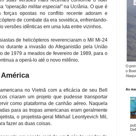
sua
“operação militar especial”
na Ucrânia.
O que é
forças opostas no conflito recente adoram e
cóptero de combate da era soviética, enfrentando-
 versões idênticas em uma luta entre vizinhos.
usiastas de helicópteros reverenciaram o Mil Mi-24
o durante a invasão do Afeganistão pela União
ro de 1979 a meados de fevereiro de 1989, para o
tinua a operá-lo até o novo milênio.
O prim
o Boe
 América
Ataque
 americana no Vietnã com a eficácia de seu Bell
As mai
cos criaram um projeto que pudesse transportar
ervir como plataforma de canhão aéreo. Naquela
adas para as tropas americanas eram geralmente
etista, o projetista-geral Mikhail Leontyevich Mil,
ra fazer as duas coisas.
pub
Def