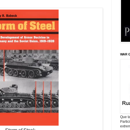
WAR G
Que ta
Parti
extrem