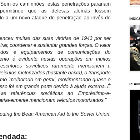
 Sem os caminhões, estas penetrações parariam
 permitindo que as defesas alemãs fossem
ndo a um novo ataque de penetração ao invés do
ÍNDIC
enceu muitas das suas vitórias de 1943 por ser
ar, coordenar e sustentar grandes forças. O valor
zados e equipamentos de comunicações do
mento é evidente nestas operações em muitos
escritores soviéticos raramente mencionem a
ículos motorizados (bastante baixa), o transporte
como 'melhorado em geral', movimentando quase o
PLAN
sso foi em grande parte devido à ajuda externa. É
s referências soviéticas ao Empréstimo-e-
ariavelmente mencionam veículos motorizados."
eding the Bear: American Aid to the Soviet Union,
mendada: