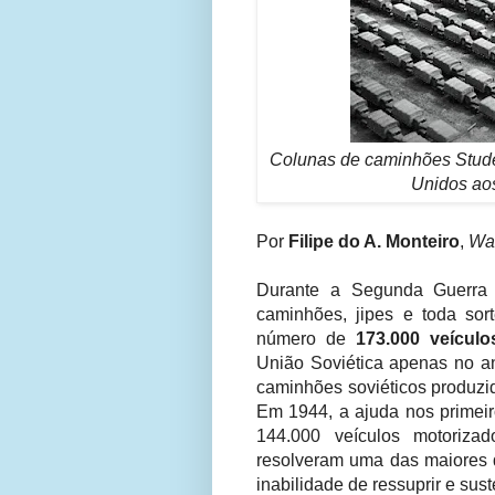
Colunas de caminhões Stude
Unidos ao
Por
Filipe do A. Monteiro
,
War
Durante a Segunda Guerra M
caminhões, jipes e toda sor
número de
173.000 veícul
União Soviética apenas no a
caminhões soviéticos produzid
Em 1944, a ajuda nos primeir
144.000 veículos motoriza
resolveram uma das maiores d
inabilidade de ressuprir e su