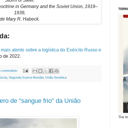
Storm of Steel:
octrine in Germany and the Soviet Union, 1919–
TERR
1939,
de Mary R. Habeck.
da:
mais atento sobre a logística do Exército Russo e
io de 2022.
 comentário:
ússia
,
Segunda Guerra Mundial
,
União Soviética
ero de "sangue frio" da União
The I