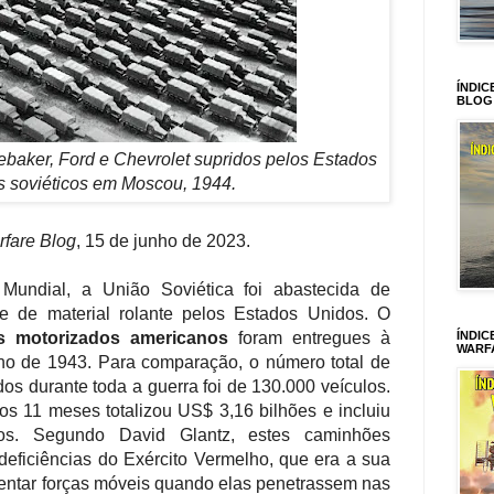
ÍNDIC
BLOG
baker, Ford e Chevrolet supridos pelos Estados
s soviéticos em Moscou, 1944.
fare Blog
, 15 de junho de 2023.
undial, a União Soviética foi abastecida de
te de material rolante pelos Estados Unidos. O
ÍNDIC
os motorizados americanos
foram entregues à
WARF
no de 1943. Para comparação, o número total de
os durante toda a guerra foi de
130.000 veículos
.
os 11 meses totalizou US$ 3,16 bilhões e incluiu
dos. Segundo David Glantz, estes caminhões
eficiências do Exército Vermelho, que era a sua
stentar forças móveis quando elas penetrassem nas