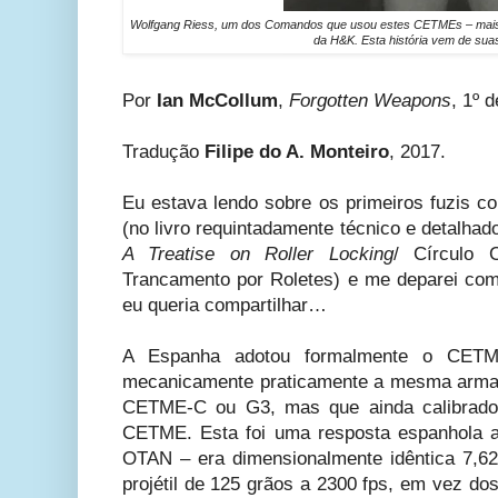
Wolfgang Riess, um dos Comandos que usou estes CETMEs – mais ta
da H&K. Esta história vem de sua
Por
Ian McCollum
,
Forgotten Weapons
, 1º 
Tradução
Filipe do A. Monteiro
, 2017.
Eu estava lendo sobre os primeiros fuzis co
(no livro requintadamente técnico e detalhad
A Treatise on Roller Locking
/ Círculo 
Trancamento por Roletes) e me deparei com 
eu queria compartilhar…
A Espanha adotou formalmente o CET
mecanicamente praticamente a mesma arma
CETME-C ou G3, mas que ainda calibrado
CETME. Esta foi uma resposta espanhola a
OTAN – era dimensionalmente idêntica 7,
projétil de 125 grãos a 2300 fps, em vez do