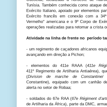
Tunísia. Também conhecida como ataque de
Exército Italiano, apoiado por elementos p
Exército francês em conexão com a 34ª D
Vermelho" americana e o 9º Corpo de Exérci
operações realizadas para retomar a crista or
Atividade na linha de frente no período 
- um regimento de caçadores africanos equ
avançando em direção a Pichon;
- elementos do 411e RAAA (
411e Régim
411º
Regimento de Artilharia Antiaérea), 
(
Division de marche de Constantine
/ 
Constantine), equipado com um canhão
alerta no setor de Robaa;
- soldados do 67e RAA (
67e Régiment d’artil
de Artilharia da África), parte da DMC, ar