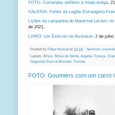
FOTO: Comandos anfíbios à moda antiga
, 2
GALERIA: Fortes da Legião Estrangeira Fra
Lições da campanha do Marechal Leclerc no
de 2021.
LIVRO: Um Exército no Alvorecer
, 2 de julho
Posted by
Filipe Amaral
at
13:19
Nenhum comentá
Labels:
África
,
África do Norte
,
Argélia
,
França
,
Fran
Segunda Guerra Mundial
,
Tunísia
FOTO: Goumiers com um carro it