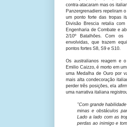
contra-atacaram mas os italia
Panzergrenadiers repeliram o
um ponto forte das tropas i
Divisão Brescia retalia co
Engenharia de Combate e abr
2/10º Batalhões. Com os o
envolvidas, que trazem equ
pontos fortes S8, S9 e S10.
Os australianos reagem e o
Emilio Caizzo, é morto em um
uma Medalha de Ouro por val
mais alta condecoração italia
perder três posições, ela af
uma narrativa italiana registro
"Com grande habilidade 
minas e obstáculos par
Lado a lado com as trop
perdas ao inimigo e tom