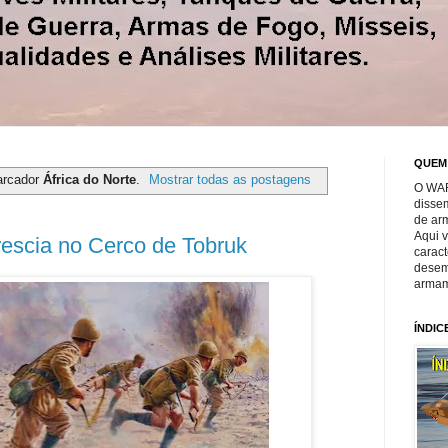
QUEM
arcador
África do Norte
.
Mostrar todas as postagens
O WAR
disse
de ar
Aqui 
Brescia no Cerco de Tobruk
caract
desem
armam
ÍNDIC