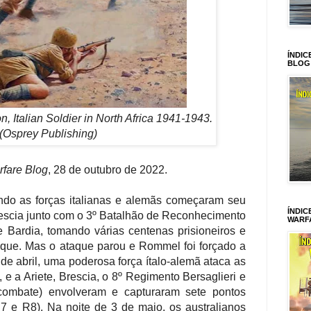
ÍNDIC
BLOG
, Italian Soldier in North Africa 1941-1943.
(Osprey Publishing)
fare Blog
, 28 de outubro de 2022.
ndo as forças italianas e alemãs começaram seu
ÍNDIC
rescia junto com o 3º Batalhão de Reconhecimento
WARF
 Bardia, tomando várias centenas prisioneiros e
que. Mas o ataque parou e Rommel foi forçado a
 de abril, uma poderosa força ítalo-alemã ataca as
e a Ariete, Brescia, o 8º Regimento Bersaglieri e
 combate) envolveram e capturaram sete pontos
R7 e R8). Na noite de 3 de maio, os australianos