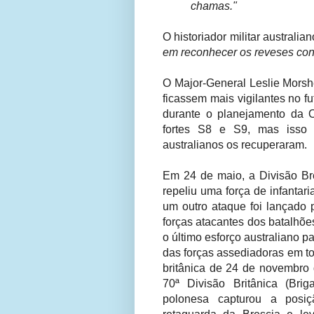
chamas."
O historiador militar austral
em reconhecer os reveses cont
O Major-General Leslie Morsh
ficassem mais vigilantes no fu
durante o planejamento da O
fortes S8 e S9, mas isso 
australianos os recuperaram.
Em 24 de maio, a Divisão Bre
repeliu uma força de infantar
um outro ataque foi lançado 
forças atacantes dos batalhões
o último esforço australiano p
das forças assediadoras em tor
britânica de 24 de novembro
70ª Divisão Britânica (Bri
polonesa capturou a posiç