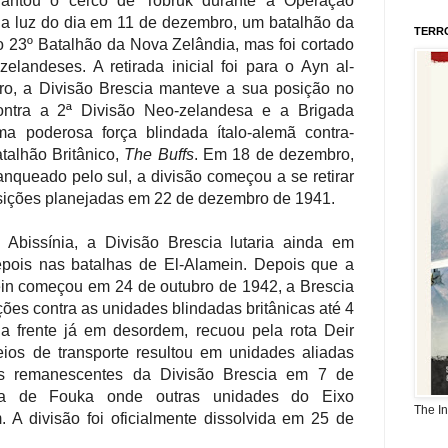
vantou o cerco de Tobruk durante a Operação
a luz do dia em 11 de dezembro, um batalhão da
TERR
o 23º Batalhão da Nova Zelândia, mas foi cortado
elandeses. A retirada inicial foi para o Ayn al-
o, a Divisão Brescia manteve a sua posição no
ontra a 2ª Divisão Neo-zelandesa e a Brigada
a poderosa força blindada ítalo-alemã contra-
talhão Britânico,
The Buffs
. Em 18 de dezembro,
lanqueado pelo sul, a divisão começou a se retirar
sições planejadas em 22 de dezembro de 1941.
Abissínia, a Divisão Brescia lutaria ainda em
pois nas batalhas de El-Alamein. Depois que a
in começou em 24 de outubro de 1942, a Brescia
ções contra as unidades blindadas britânicas até 4
 frente já em desordem, recuou pela rota Deir
eios de transporte resultou em unidades aliadas
os remanescentes da Divisão Brescia em 7 de
ta de Fouka onde outras unidades do Eixo
The I
 A divisão foi oficialmente dissolvida em 25 de