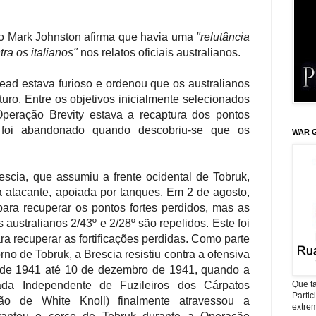
iano Mark Johnston afirma que havia uma
"relutância
ra os italianos"
nos relatos oficiais australianos.
ead estava furioso e ordenou que os australianos
turo. Entre os objetivos inicialmente selecionados
peração Brevity estava a recaptura dos pontos
foi abandonado quando descobriu-se que os
WAR G
scia, que assumiu a frente ocidental de Tobruk,
ia atacante, apoiada por tanques. Em 2 de agosto,
para recuperar os pontos fortes perdidos, mas as
 australianos 2/43º e 2/28º são repelidos. Este foi
ara recuperar as fortificações perdidas. Como parte
no de Tobruk, a Brescia resistiu contra a ofensiva
 de 1941 até 10 de dezembro de 1941, quando a
Que ta
gada Independente de Fuzileiros dos Cárpatos
Parti
ão de White Knoll) finalmente atravessou a
extrem