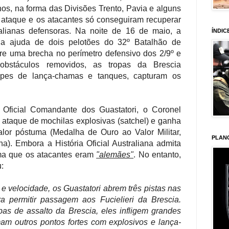
nos, na forma das Divisões Trento, Pavia e alguns
 ataque e os atacantes só conseguiram recuperar
talianas defensoras. Na noite de 16 de maio, a
ÍNDIC
m a ajuda de dois pelotões do 32º Batalhão de
e uma brecha no perímetro defensivo dos 2/9º e
bstáculos removidos, as tropas da Brescia
ipes de lança-chamas e tanques, capturam os
 Oficial Comandante dos Guastatori, o Coronel
 ataque de mochilas explosivas (satchel) e ganha
or póstuma (Medalha de Ouro ao Valor Militar,
PLAN
na). Embora a História Oficial Australiana admita
irma que os atacantes eram
"alemães"
. No entanto,
u:
e velocidade, os Guastatori abrem três pistas nas
a permitir passagem aos Fucielieri da Brescia.
as de assalto da Brescia, eles infligem grandes
am outros pontos fortes com explosivos e lança-