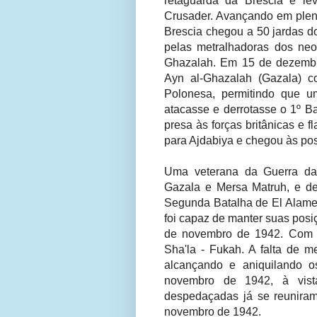
retaguarda da Brescia e le
Crusader. Avançando em plen
Brescia chegou a 50 jardas d
pelas metralhadoras dos neoz
Ghazalah. Em 15 de dezembr
Ayn al-Ghazalah (Gazala) c
Polonesa, permitindo que um
atacasse e derrotasse o 1º Ba
presa às forças britânicas e f
para Ajdabiya e chegou às po
Uma veterana da Guerra da 
Gazala e Mersa Matruh, e de
Segunda Batalha de El Alame
foi capaz de manter suas posi
de novembro de 1942. Com a
Sha'la - Fukah. A falta de m
alcançando e aniquilando 
novembro de 1942, à vis
despedaçadas já se reuniram.
novembro de 1942.