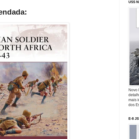
USS N
mendada:
Novo 
detalh
mais 
dos Es
E-8 J