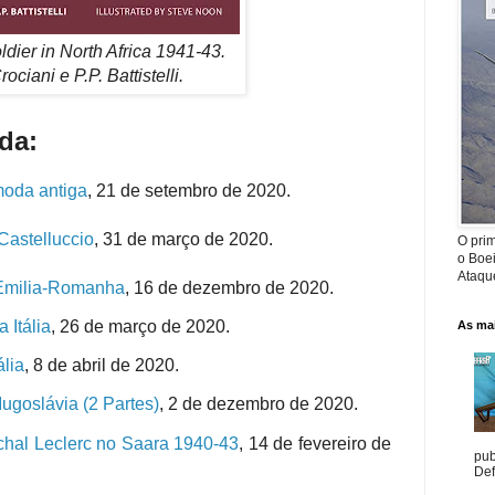
oldier in North Africa 1941-43.
rociani e P.P. Battistelli.
da:
oda antiga
, 21 de setembro de 2020.
Castelluccio
, 31 de março de 2020.
O prim
o Boe
Ataque
 Emilia-Romanha
,
16 de dezembro de 2020.
 Itália
,
26 de março de 2020.
As mai
lia
,
8 de abril de 2020.
Iugoslávia (2 Partes)
, 2 de dezembro de 2020.
hal Leclerc no Saara 1940-43
,
14 de fevereiro de
pub
Def