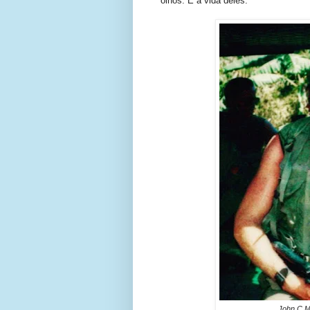
olhos. É a vida deles.
John C Mc