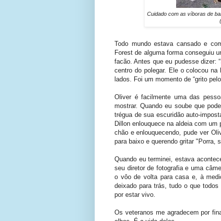
Cuidado com as víboras de bam
Todo mundo estava cansado e com
Forest de alguma forma conseguiu um
facão. Antes que eu pudesse dizer: “
centro do polegar. Ele o colocou na
lados. Foi um momento de “grito pelo
Oliver é facilmente uma das pesso
mostrar. Quando eu soube que poder
trégua de sua escuridão auto-impo
Dillon enlouquece na aldeia com um
chão e enlouquecendo, pude ver Oli
para baixo e querendo gritar "Porra,
Quando eu terminei, estava acontec
seu diretor de fotografia e uma câme
o vôo de volta para casa e, à med
deixado para trás, tudo o que todos
por estar vivo.
Os veteranos me agradecem por fina