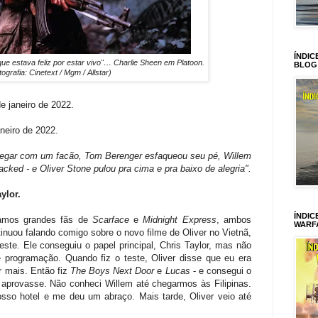
ÍNDIC
ue estava feliz por estar vivo"… Charlie Sheen em Platoon.
BLOG
ografia: Cinetext / Mgm / Allstar)
de janeiro de 2022.
aneiro de 2022.
olegar com um facão, Tom Berenger esfaqueou seu pé, Willem
cked - e Oliver Stone pulou pra cima e pra baixo de alegria".
ylor.
ÍNDIC
ramos grandes fãs de
Scarface
e
Midnight Express
, ambos
WARF
tinuou falando comigo sobre o novo filme de Oliver no Vietnã,
ste. Ele conseguiu o papel principal, Chris Taylor, mas não
e programação. Quando fiz o teste, Oliver disse que eu era
r mais. Então fiz
The Boys Next Door
e
Lucas
- e consegui o
aprovasse. Não conheci Willem até chegarmos às Filipinas.
so hotel e me deu um abraço. Mais tarde, Oliver veio até