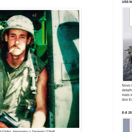
USS N
Novo 
detalh
mais 
dos Es
E-8 J
Ginley, interpretou o Sargento O'Neill