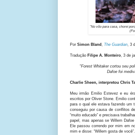
"No vôo para casa, chorei porq
(Fot
Por
Simon Bland
,
The Guardian
, 3 
Tradução
Filipe A. Monteiro
, 3 de j
"Forest Whitaker cortou seu p
Dafoe foi mediva
Charlie Sheen, interpretou Chris Ta
Meu irmão Emilio Estevez e eu é
escritos por Oliver Stone. Emilio con
para o qual ele estava fazendo um te
conseguiu por causa de conflitos d
“muito educado” e precisava trabalha
papel, mas apenas se Willem Dafoe 
Ele passou correndo por mim em nos
mim e disse: “Willem gosta de você”.