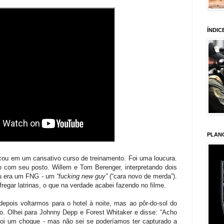
ÍNDIC
PLAN
ocou em um cansativo curso de treinamento. Foi uma loucura.
o com seu posto. Willem e Tom Berenger, interpretando dois
eu era um FNG - um
“fucking new guy”
(“cara novo de merda”).
regar latrinas, o que na verdade acabei fazendo no filme.
epois voltarmos para o hotel à noite, mas ao pôr-do-sol do
do. Olhei para Johnny Depp e Forest Whitaker e disse: “Acho
oi um choque - mas não sei se poderíamos ter capturado a