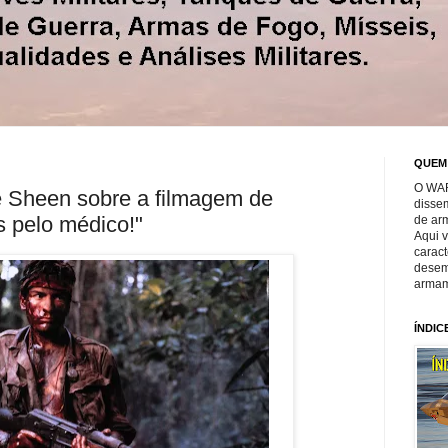
QUEM
O WAR
 Sheen sobre a filmagem de
disse
s pelo médico!"
de ar
Aqui 
caract
desem
armam
ÍNDIC