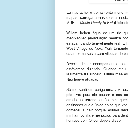
Eu não achei o treinamento muito imp
mapas, carregar armas e estar nest
MREs -
Meals Ready to Eat
(Refeiçõ
Willem bebeu água de um rio qua
medivacked
(evacuação médica por 
estava ficando terrivelmente real. 
West Village de Nova York tomando
estamos na selva com víboras de bam
Depois desse acampamento, basto
estávamos dizendo. Quando meu p
realmente fui sincero. Minha mãe e
Não houve atuação.
Só me senti em perigo uma vez, qua
pés. Era para ele pousar e nós c
errado no terreno, então eles que
ensinados que a única coisa que você
comecei a cair porque estava segu
minha mochila e me puxou para dentro
honrado com Oliver depois disso.