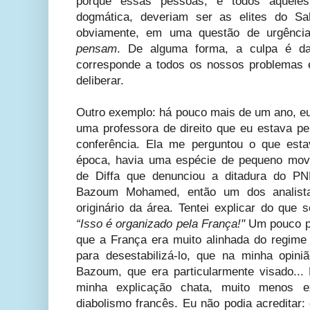
porque essas pessoas, e todos aqueles
dogmática, deveriam ser as elites do Sa
obviamente, em uma questão de urgênci
pensam
. De alguma forma, a culpa é da
corresponde a todos os nossos problemas e
deliberar.
Outro exemplo: há pouco mais de um ano, 
uma professora de direito que eu estava 
conferência. Ela me perguntou o que est
época, havia uma espécie de pequeno movi
de Diffa que denunciou a ditadura do PN
Bazoum Mohamed, então um dos analist
originário da área. Tentei explicar do que 
“Isso é organizado pela França!"
Um pouco pa
que a França era muito alinhada do regim
para desestabilizá-lo, que na minha opin
Bazoum, que era particularmente visado...
minha explicação chata, muito menos e
diabolismo francês. Eu não podia acreditar: