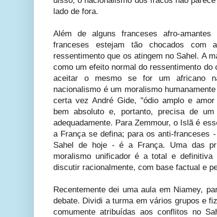
disso, o nacionalismo dos fracos não parece
lado de fora.
Além de alguns franceses afro-amantes (
franceses estejam tão chocados com a
ressentimento que os atingem no Sahel. A ma
como um efeito normal do ressentimento do 
aceitar o mesmo se for um africano nã
nacionalismo é um moralismo humanamente 
certa vez André Gide, "ódio amplo e amor
bem absoluto e, portanto, precisa de um 
adequadamente. Para Zemmour, o Islã é esse
a França se defina; para os anti-franceses 
Sahel de hoje - é a França. Uma das pri
moralismo unificador é a total e definitiva
discutir racionalmente, com base factual e p
Recentemente dei uma aula em Niamey, para
debate. Dividi a turma em vários grupos e f
comumente atribuídas aos conflitos no Sahe