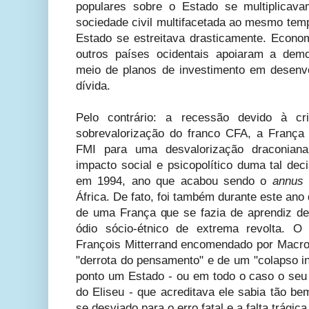
populares sobre o Estado se multiplica
sociedade civil multifacetada ao mesmo te
Estado se estreitava drasticamente. Econ
outros países ocidentais apoiaram a demo
meio de planos de investimento em desenv
dívida.
Pelo contrário: a recessão devido à c
sobrevalorização do franco CFA, a Franç
FMI para uma desvalorização draconia
impacto social e psicopolítico duma tal dec
em 1994, ano que acabou sendo o
annus h
África. De fato, foi também durante este an
de uma França que se fazia de aprendiz de 
ódio sócio-étnico de extrema revolta. O 
François Mitterrand encomendado por Macro
"derrota do pensamento" e de um "colapso in
ponto um Estado - ou em todo o caso o seu 
do Eliseu - que acreditava ele sabia tão be
se desviado para o erro fatal e a falta trágica