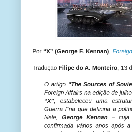
Por
“X” (George F. Kennan)
,
Foreign
Tradução
Filipe do A. Monteiro
, 13 
O artigo
“The Sources of Sovi
Foreign Affairs na edição de julh
“X”
, estabeleceu uma estrutu
Guerra Fria que definiria a polí
Nele,
George Kennan
– cuja a
confirmada vários anos após a