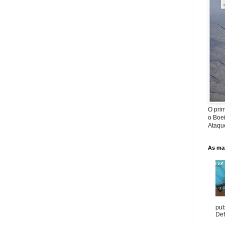
O prim
o Boe
Ataque
As mai
pub
Def