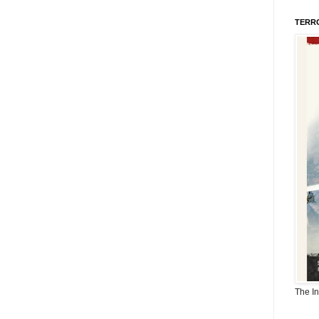
TERR
The I