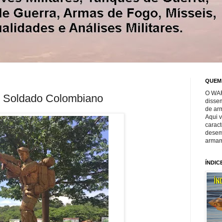
QUEM
O WAR
 Soldado Colombiano
disse
de ar
Aqui 
caract
desem
armam
ÍNDIC