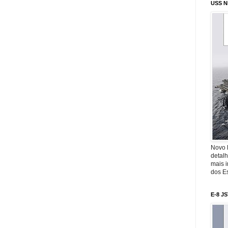
USS N
Novo 
detalh
mais 
dos Es
E-8 J