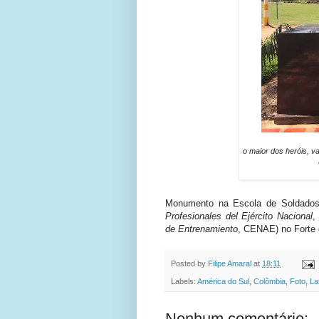
o maior dos heróis, va
Monumento na Escola de Soldados P
Profesionales del Ejército Nacional
,
de Entrenamiento
,
CENAE) no Forte 
Posted by
Filipe Amaral
at
18:11
Labels:
América do Sul
,
Colômbia
,
Foto
,
La
Nenhum comentário: