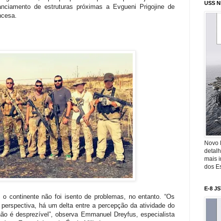
USS N
anciamento de estruturas próximas a Evgueni Prigojine de
ncesa.
Novo 
detalh
mais 
dos Es
E-8 J
 continente não foi isento de problemas, no entanto. “Os
perspectiva, há um delta entre a percepção da atividade do
não é desprezível”, observa Emmanuel Dreyfus, especialista