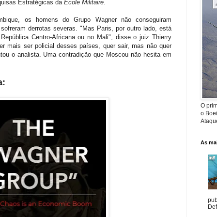
quisas Estratégicas da
École Militaire
.
bique, os homens do Grupo Wagner não conseguiram
 sofreram derrotas severas. "Mas Paris, por outro lado, está
epública Centro-Africana ou no Mali", disse o juiz Thierry
er mais ser policial desses países, quer sair, mas não quer
ntou o analista. Uma contradição que Moscou não hesita em
a:
O prim
o Boe
Ataque
As mai
pub
Def