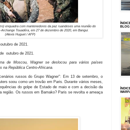
ÍNDIC
ro) enquadra com mantenedores da paz ruandeses uma reunião do
BLOG
in-Archange Touadéra, em 27 de dezembro de 2020, em Bangui.
(Alexis Huguet / AFP)
 outubro de 2021.
 de outubro de 2021.
erna de Moscou, Wagner se deslocou para vários países
ris na República Centro-Africana.
rcenários russos do Grupo Wagner": Em 13 de setembro, o
uters soou como um trovão em Paris. Durante vários meses,
sequências do golpe de Estado de maio e com a decisão da
ÍNDIC
WARF
 na região. Os russos em Bamako? Paris se revolta e ameaça