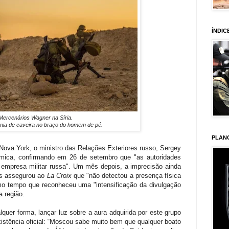
ÍNDIC
Mercenários Wagner na Síria.
gnia de caveira no braço do homem de pé.
PLAN
ova York, o ministro das Relações Exteriores russo, Sergey
êmica, confirmando em 26 de setembro que "as autoridades
empresa militar russa". Um mês depois, a imprecisão ainda
ês assegurou ao
La Croix
que "não detectou a presença física
o tempo que reconheceu uma "intensificação da divulgação
a região.
quer forma, lançar luz sobre a aura adquirida por este grupo
stência oficial: “Moscou sabe muito bem que qualquer boato