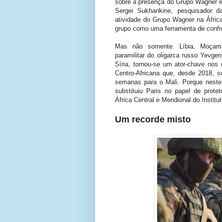
sobre a presença do Grupo Wagner em
Sergei Sukhankine, pesquisador 
atividade do Grupo Wagner na Áfric
grupo como uma ferramenta de confro
Mas não somente. Líbia, Moçambi
paramilitar do oligarca russo Yevge
Síria, tornou-se um ator-chave nos 
Centro-Africana que, desde 2018, s
semanas para o Mali. Porque neste 
substituiu Paris no papel de protet
África Central e Meridional do Institu
Um recorde misto