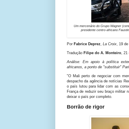
Um mercenário do Grupo Wagner (cent
presidente centro-africano Faust
Por
Fabrice Deprez
,
La Croix
, 19 de
Tradução
Filipe do A. Monteiro
, 21
Análise: Em apoio à política ext
africanos, a ponto de "substituir" Pa
"O Mali perto de negociar com me
despacho da agência de notícias Re
o país lutou para lidar com as con
França de reduzir seu braço militar
deixar o país por completo.
Borrão de rigor