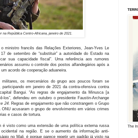
TERR
 na República Centro-Africana, janeiro de 2021.
: o ministro francês das Relações Exteriores, Jean-Yves Le
7 de setembro de “substituir” a autoridade do Estado na
iscar sua capacidade fiscal”. Uma referência aos rumores
enários assumiu o controle dos postos alfandegários após a
e um acordo de cooperação aduaneira.
 militares, os mercenários do grupo aos poucos foram se
 participando em janeiro de 2021 da contra-ofensiva contra
capital Bangui. “As regras de engajamento da Minusca [a
-los”, defendeu em outubro o presidente Faustin-Archange
ce 24
. Regras de engajamento que não constrangem o Grupo
a ONU acusaram o grupo de envolvimento em vários crimes
ias e casos de tortura.
m é visto como uma extensão de uma política externa russa
The I
 ocidental na região. E se o aumento da informação anti-
gio no Mali, é porque parece repetir um padrão já visto na