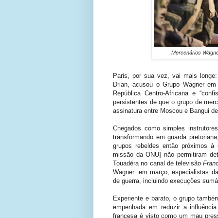
Mercenários Wagner
Paris, por sua vez, vai mais longe
Drian, acusou o Grupo Wagner em 1
República Centro-Africana e “conf
persistentes de que o grupo de merc
assinatura entre Moscou e Bangui d
Chegados como simples instrutores
transformando em guarda pretoriana,
grupos rebeldes então próximos à 
missão da ONU] não permitiram detê
Touadéra no canal de televisão
Fran
Wagner: em março, especialistas d
de guerra, incluindo execuções sumár
Experiente e barato, o grupo també
empenhada em reduzir a influência
francesa é visto como um mau pressá