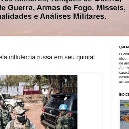
QUEM
O WAR
a influência russa em seu quintal
disse
de ar
Aqui 
caract
desem
armam
ÍNDIC