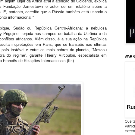
 algum lugar da África atrai a atenção do Ocidente, explica
da Fundação Jamestown e autor de um relatório sobre a
a. E, portanto, acredito que a Rússia também está usando o
nto informacional."
que, Sudão ou República Centro-Africana: a nebulosa
ny Prigojine, forjada nos campos de batalha da Ucrânia e da
conflitos africanos. Além disso, é a sua ação na República
uscita inquietações em Paris, que se transpôs nas últimas
país instável e entre os mais pobres do planeta, “Moscou
ora do regime”, garante Thierry Vircoulon, especialista em
WAR G
to Francês de Relações Internacionais (Ifri).
Que ta
Parti
extrem