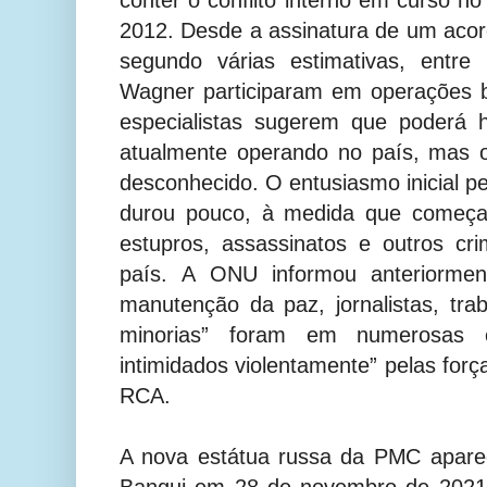
2012.
Desde a assinatura de um ac
segundo várias estimativas, entre
Wagner participaram em operações 
especialistas sugerem que poderá 
atualmente operando no país, mas 
desconhecido. O entusiasmo inicial p
durou pouco, à medida que começar
estupros, assassinatos e outros cr
país.
A ONU informou anteriorment
manutenção da paz, jornalistas, tra
minorias” foram em numerosas o
intimidados violentamente” pelas fo
RCA.
A nova estátua russa da PMC apare
Bangui em 28 de novembro de 2021.