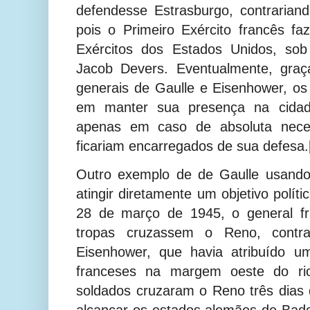
defendesse Estrasburgo, contrarian
pois o Primeiro Exército francês f
Exércitos dos Estados Unidos, so
Jacob Devers.
Eventualmente, graç
generais de Gaulle e Eisenhower, o
em manter sua presença na cidad
apenas em caso de absoluta neces
ficariam encarregados de sua defesa.
Outro exemplo de de Gaulle usando
atingir diretamente um objetivo polít
28 de março de 1945, o general f
tropas cruzassem o Reno, contr
Eisenhower, que havia atribuído u
franceses na margem oeste do ri
soldados cruzaram o Reno três dias d
alcançar os estados alemães de Bad