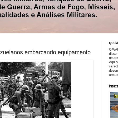
QUEM
O WAR
zuelanos embarcando equipamento
disse
de ar
Aqui 
caract
desem
armam
ÍNDIC