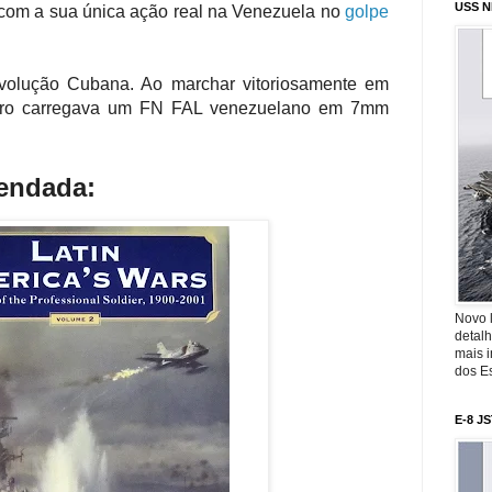
USS N
com a sua única ação real na Venezuela no
golpe
volução Cubana. Ao marchar vitoriosamente em
tro carregava um FN FAL venezuelano em 7mm
mendada:
Novo 
detalh
mais 
dos Es
E-8 J