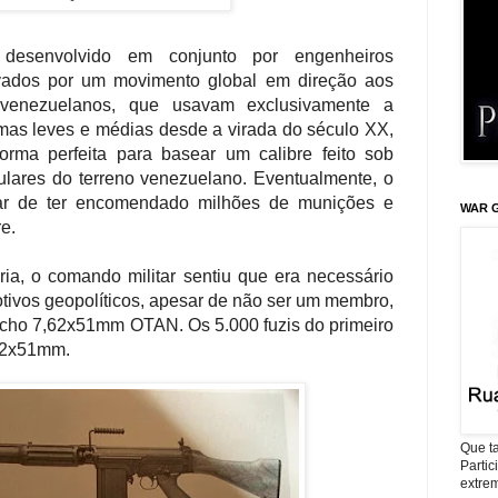
 desenvolvido em conjunto por engenheiros
vados por um movimento global em direção aos
s venezuelanos, que usavam exclusivamente a
s leves e médias desde a virada do século XX,
orma perfeita para basear um calibre feito sob
culares do terreno venezuelano. Eventualmente, o
ar de ter encomendado milhões de munições e
WAR G
e.
a, o comando militar sentiu que era necessário
tivos geopolíticos, apesar de não ser um membro,
ucho 7,62x51mm OTAN. Os 5.000 fuzis do primeiro
,62x51mm.
Que ta
Parti
extrem