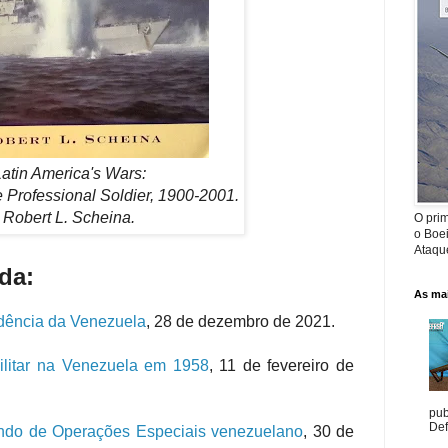
atin America's Wars:
e Professional Soldier, 1900-2001.
Robert L. Scheina.
O prim
o Boe
Ataque
da:
As mai
dência da Venezuela
, 28 de dezembro de 2021.
litar na Venezuela em 1958
, 11 de fevereiro de
pub
Def
do de Operações Especiais venezuelano
, 30 de