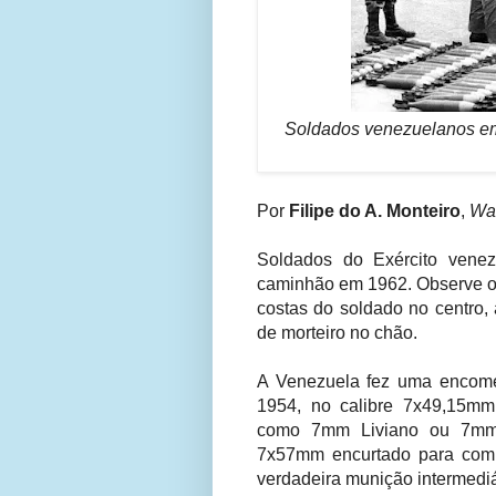
Soldados venezuelanos e
Por
Filipe do A. Monteiro
,
War
Soldados do Exército vene
caminhão em 1962. Observe os
costas do soldado no centro,
de morteiro no chão.
A Venezuela fez uma encome
1954, no calibre 7x49,15m
como 7mm Liviano ou 7mm 
7x57mm encurtado para comp
verdadeira munição intermed