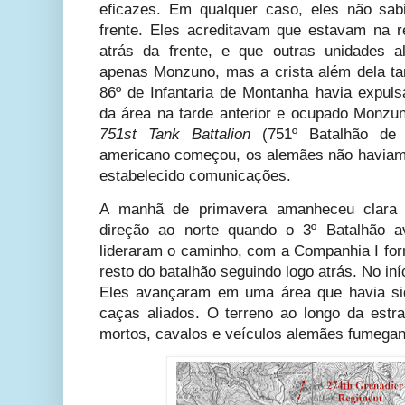
eficazes. Em qualquer caso, eles não sa
frente. Eles acreditavam que estavam na r
atrás da frente, e que outras unidades 
apenas Monzuno, mas a crista além dela t
86º de Infantaria de Montanha havia expul
da área na tarde anterior e ocupado Monzun
751st Tank Battalion
(751º Batalhão de 
americano começou, os alemães não haviam 
estabelecido comunicações.
A manhã de primavera amanheceu clara
direção ao norte quando o 3º Batalhão 
lideraram o caminho, com a Companhia I forn
resto do batalhão seguindo logo atrás. No in
Eles avançaram em uma área que havia sido
caças aliados. O terreno ao longo da est
mortos, cavalos e veículos alemães fumegan