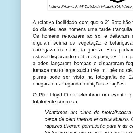
Insígnia divisional da 94ª Divisão de Infantaria (94. Infante
A relativa facilidade com que o 3º Batalhão
do dia deu aos homens uma tarde tranquil
Os homens relaxaram ao sol e deitaram n
erguiam acima da vegetação e balançav
carregava os sons da guerra. Eles podiam
estava disparando contra as posições inimig
aliados lançaram bombas e dispararam fo
fumaça muito larga subiu três mil pés no céu
pluma pode ser visto na fotografia de Ev
chegaram carregando munições e rações.
O Pfc. Lloyd Fitch relembrou um evento 
totalmente surpreso.
Montamos um ninho de metralhadora 
cerca de cem metros encosta abaixo. C
rapazes tiveram permissão para ir às 
tentar arranjar um pouco de comida e 