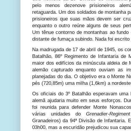
pelo menos dezenove prisioneiros alem
retaguarda. Um dos soldados de montanha pa
prisioneiros que suas mãos devem ser cru
enquanto o outro reúne alguns de seus pe
Um tênue contorno de montanhas ao fundo 
distante de fumaça subindo. Nada foi escrit
Na madrugada de 17 de abril de 1945, os c
Batalhão, 86º Regimento de Infantaria de
maior dos edifícios da minúscula aldeia de
alemão capturado enquanto ouviam as in
planejadas do dia. O objetivo era o Monte 
pés (720,85m) uma milha (1,6km) a nordeste
Os oficiais do 3º Batalhão esperavam uma 
alemã ajudaria muito em seus esforços. Dur
foi reunida para defender Monte Nonasco
várias unidades do
Grenadier-Regimen
Granadeiros) da 94ª Divisão de Infantaria.
03h00, mas a escuridão prejudicou sua capa