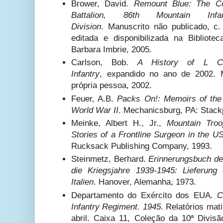
Brower, David.
Remount Blue: The Co
Battalion, 86th Mountain Infa
Division
. Manuscrito não publicado, c.
editada e disponibilizada na Bibliot
Barbara Imbrie, 2005.
Carlson, Bob.
A History of L Co
Infantry
, expandido no ano de 2002. M
própria pessoa, 2002.
Feuer, A.B.
Packs On!: Memoirs of the 
World War II
.
Mechanicsburg, PA: Stack
Meinke, Albert H., Jr.,
Mountain Tro
Stories of a Frontline Surgeon in the U
Rucksack Publishing Company, 1993.
Steinmetz, Berhard.
Erinnerungsbuch der
die Kriegsjahre 1939-1945: Lieferung
Italien
. Hanover, Alemanha, 1973.
Departamento do Exército dos EUA.
C
Infantry Regiment. 1945
. Relatórios mat
abril. Caixa 11, Coleção da 10ª Divisã