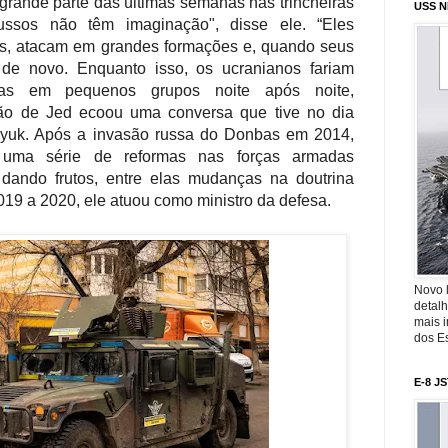
grande parte das últimas semanas nas trincheiras
USS N
ussos não têm imaginação", disse ele. “Eles
s, atacam em grandes formações e, quando seus
 de novo. Enquanto isso, os ucranianos fariam
sas em pequenos grupos noite após noite,
ção de Jed ecoou uma conversa que tive no dia
nyuk. Após a invasão russa do Donbas em 2014,
 uma série de reformas nas forças armadas
dando frutos, entre elas mudanças na doutrina
2019 a 2020, ele atuou como ministro da defesa.
Novo 
detalh
mais 
dos Es
E-8 J