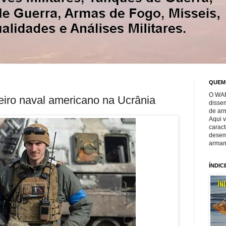
QUEM
O WAR
leiro naval americano na Ucrânia
disse
de ar
Aqui 
caract
desem
armam
ÍNDIC