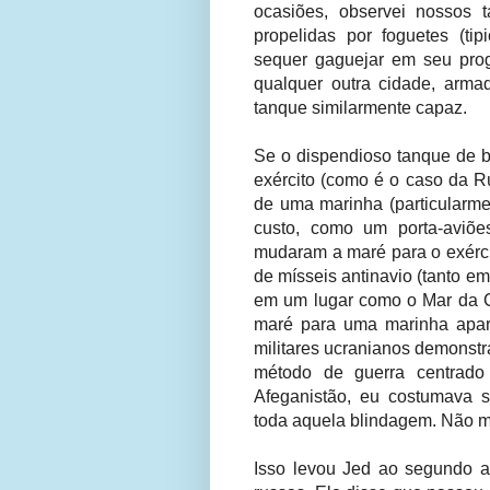
ocasiões, observei nossos 
propelidas por foguetes (t
sequer gaguejar em seu pro
qualquer outra cidade, arm
tanque similarmente capaz.
Se o dispendioso tanque de ba
exército (como é o caso da R
de uma marinha (particularmen
custo, como um porta-aviõ
mudaram a maré para o exérci
de mísseis antinavio (tanto em
em um lugar como o Mar da Ch
maré para uma marinha apar
militares ucranianos demonst
método de guerra centrado
Afeganistão, eu costumava s
toda aquela blindagem. Não m
Isso levou Jed ao segundo ass