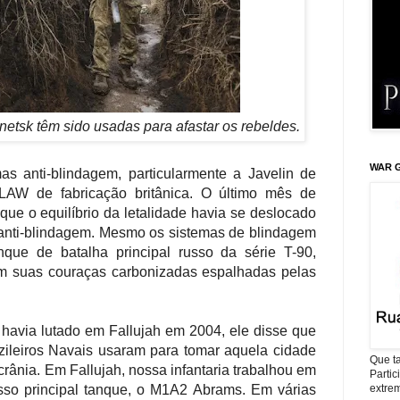
netsk têm sido usadas para afastar os rebeldes.
WAR G
mas anti-blindagem, particularmente a Javelin de
LAW de fabricação britânica. O último mês de
ue o equilíbrio da letalidade havia se deslocado
anti-blindagem. Mesmo os sistemas de blindagem
que de batalha principal russo da série T-90,
om suas couraças carbonizadas espalhadas pelas
avia lutado em Fallujah em 2004, ele disse que
zileiros Navais usaram para tomar aquela cidade
Que ta
rânia. Em Fallujah, nossa infantaria trabalhou em
Parti
sso principal tanque, o M1A2 Abrams. Em várias
extrem