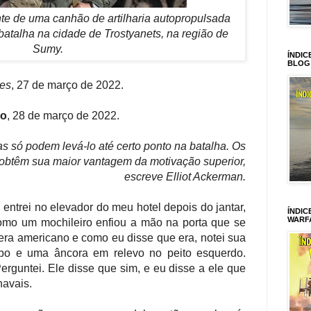
te de uma canhão de artilharia autopropulsada
atalha na cidade de Trostyanets, na região de
Sumy.
ÍNDIC
BLOG
es
, 27 de março de 2022.
ro
, 28 de março de 2022.
as só podem levá-lo até certo ponto na batalha. Os
obtêm sua maior vantagem da motivação superior,
escreve Elliot Ackerman.
 entrei no elevador do meu hotel depois do jantar,
ÍNDIC
WARF
mo um mochileiro enfiou a mão na porta que se
era americano e como eu disse que era, notei sua
obo e uma âncora em relevo no peito esquerdo.
Perguntei. Ele disse que sim, e eu disse a ele que
navais.