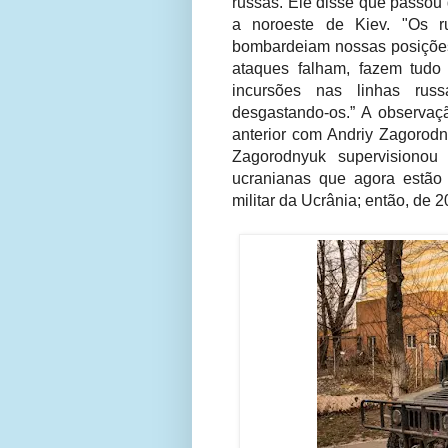
russas. Ele disse que passou 
a noroeste de Kiev. "Os r
bombardeiam nossas posiçõe
ataques falham, fazem tudo
incursões nas linhas rus
desgastando-os.” A observa
anterior com Andriy Zagorod
Zagorodnyuk supervisionou
ucranianas que agora estão 
militar da Ucrânia; então, de 