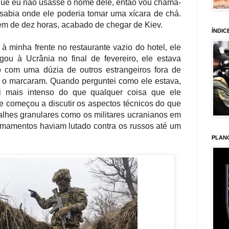
 que eu não usasse o nome dele, então vou chamá-
 sabia onde ele poderia tomar uma xícara de chá.
em de dez horas, acabado de chegar de Kiev.
ÍNDIC
 minha frente no restaurante vazio do hotel, ele
ou à Ucrânia no final de fevereiro, ele estava
o com uma dúzia de outros estrangeiros fora de
s o marcaram. Quando perguntei como ele estava,
i mais intenso do que qualquer coisa que ele
e começou a discutir os aspectos técnicos do que
talhes granulares como os militares ucranianos em
armamentos haviam lutado contra os russos até um
PLAN