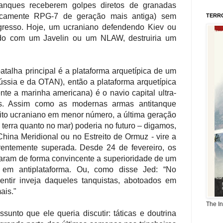
tanques receberem golpes diretos de granadas
ipicamente RPG-7 de geração mais antiga) sem
TERR
gresso. Hoje, um ucraniano defendendo Kiev ou
ado com um Javelin ou um NLAW, destruiria um
talha principal é a plataforma arquetípica de um
ússia e da OTAN), então a plataforma arquetípica
te a marinha americana) é o navio capital ultra-
es. Assim como as modernas armas antitanque
to ucraniano em menor número, a última geração
 terra quanto no mar) poderia no futuro – digamos,
ina Meridional ou no Estreito de Ormuz - vire a
entemente superada. Desde 24 de fevereiro, os
raram de forma convincente a superioridade de um
 em antiplataforma. Ou, como disse Jed: “No
entir inveja daqueles tanquistas, abotoados em
ais."
The I
unto que ele queria discutir: táticas e doutrina