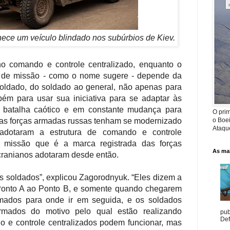
ece um veículo blindado nos subúrbios de Kiev.
no comando e controle centralizado, enquanto o
o de missão - como o nome sugere - depende da
 soldado, do soldado ao general, não apenas para
ém para usar sua iniciativa para se adaptar às
batalha caótico e em constante mudança para
O prim
o Boe
as forças armadas russas tenham se modernizado
Ataque
 adotaram a estrutura de comando e controle
de missão que é a marca registrada das forças
As mai
ranianos adotaram desde então.
s soldados”, explicou Zagorodnyuk. “Eles dizem a
Ponto A ao Ponto B, e somente quando chegarem
rmados para onde ir em seguida, e os soldados
ormados do motivo pelo qual estão realizando
pub
Def
o e controle centralizados podem funcionar, mas