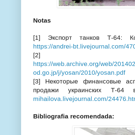
Notas
[1] Экспорт танков Т-64: Ко
https://andrei-bt.livejournal.com/4
[2]
https://web.archive.org/web/20140
od.go.jp/j/yosan/2010/yosan.pdf
[3] Некоторые финансовые ас
продажи украинских Т-6
mihailova.livejournal.com/24476.ht
Bibliografia recomendada: