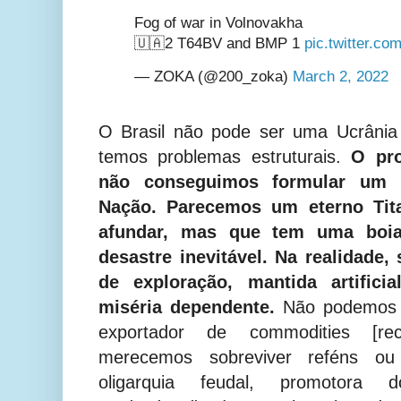
Fog of war in Volnovakha
🇺🇦2 T64BV and BMP 1
pic.twitter.c
— ZOKA (@200_zoka)
March 2, 2022
O Brasil não pode ser uma Ucrânia
temos problemas estruturais.
O pro
não conseguimos formular um P
Nação. Parecemos um eterno Tit
afundar, mas que tem uma boia
desastre inevitável.
Na realidade,
de exploração, mantida artific
miséria dependente.
Não podemos n
exportador de commodities [rec
merecemos sobreviver reféns o
oligarquia feudal, promoto