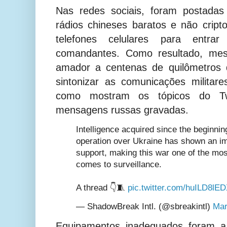
Nas redes sociais, foram postadas
rádios chineses baratos e não cript
telefones celulares para entr
comandantes. Como resultado, mes
amador a centenas de quilômetros 
sintonizar as comunicações militar
como mostram os tópicos do Tw
mensagens russas gravadas.
Intelligence acquired since the beginnin
operation over Ukraine has shown an im
support, making this war one of the mos
comes to surveillance.
A thread 👇🧵
pic.twitter.com/huILD8lE
— ShadowBreak Intl. (@sbreakintl)
Mar
Equipamentos inadequados foram a 