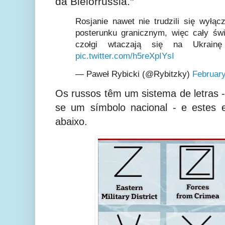
da Bielorrússia."
Rosjanie nawet nie trudzili się wyłą
posterunku granicznym, więc cały św
czołgi wtaczają się na Ukrainę 
pic.twitter.com/h5reXpIYsI
— Paweł Rybicki (@Rybitzky)
February
Os russos têm um sistema de letras -
se um símbolo nacional - e estes e
abaixo.