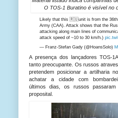
Material listado indica companhias 
O TOS-1 Buratino é visível no ca
Likely that this 🇷🇺unit is from the 3
Army (CAA). Attack shows that the Rus
attacking along main lines of communic
attack speed of ~10 to 30 km/h.)
pic.tw
— Franz-Stefan Gady (@HoansSolo)
M
A presença dos lançadores TOS-1
tanto preocupante. Os russos atraves
pretendem posicionar a artilharia 
achatar a cidade com bombardeio
últimos dias, os russos passaram
proposital.