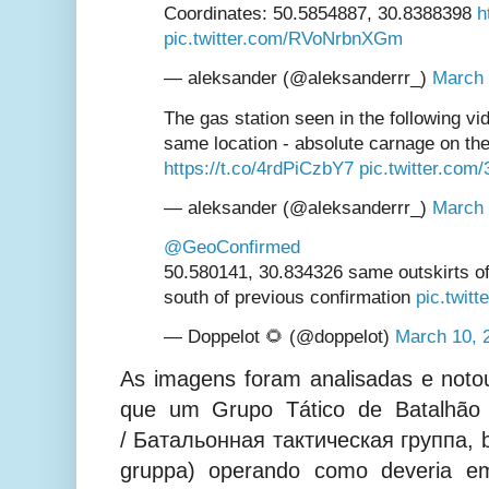
Coordinates: 50.5854887, 30.8388398
h
pic.twitter.com/RVoNrbnXGm
— aleksander (@aleksanderrr_)
March 
The gas station seen in the following vid
same location - absolute carnage on th
https://t.co/4rdPiCzbY7
pic.twitter.co
— aleksander (@aleksanderrr_)
March 
@GeoConfirmed
50.580141, 30.834326 same outskirts of 
south of previous confirmation
pic.twit
— Doppelot 🌻 (@doppelot)
March 10, 
As imagens foram analisadas e noto
que um Grupo Tático de Batalhão 
/ Батальонная тактическая группа, b
gruppa) operando como deveria em