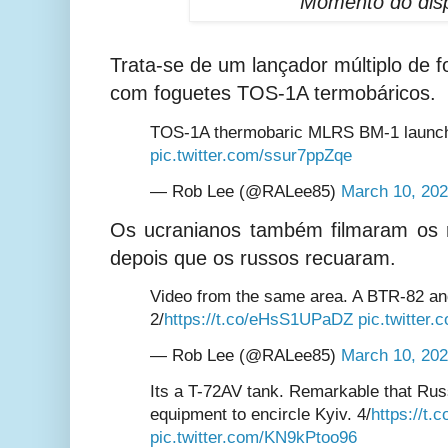
Momento do dis
Trata-se de um lançador múltiplo de
com foguetes TOS-1A termobáricos.
TOS-1A thermobaric MLRS BM-1 launch
pic.twitter.com/ssur7ppZqe
— Rob Lee (@RALee85)
March 10, 20
Os ucranianos também filmaram os 
depois que os russos recuaram.
Video from the same area. A BTR-82 and
2/
https://t.co/eHsS1UPaDZ
pic.twitte
— Rob Lee (@RALee85)
March 10, 20
Its a T-72AV tank. Remarkable that Rus
equipment to encircle Kyiv. 4/
https://t
pic.twitter.com/KN9kPtoo96