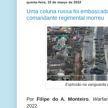
quinta-feira, 10 de março de 2022
Uma coluna russa foi emboscada
comandante regimental morreu
Explosão na vanguarda 
Por
Filipe do A. Monteiro
,
Warfar
2022.