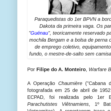
Paraquedistas do 1er BPVN a bor
Dakota da primeira vaga. Os pa
"
Guénau
", teoricamente reservado p
mochila Bergam e a bolsa de perna
de emprego coletivo, equipamento
fundo, o mestre-de-salto sem camisa
Por
Filipe do A. Monteiro
,
Warfare B
A Operação
Chaumière
("Cabana d
fotografada em 25 de abril de 195
ECPAD, foi realizada pelo 1er
Parachutistes Viêtnamiens
, 1º Bat