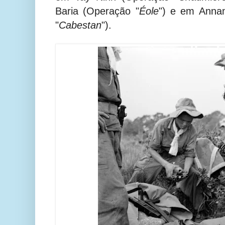
Baria (Operação "
Éole
") e em Anna
"
Cabestan
").