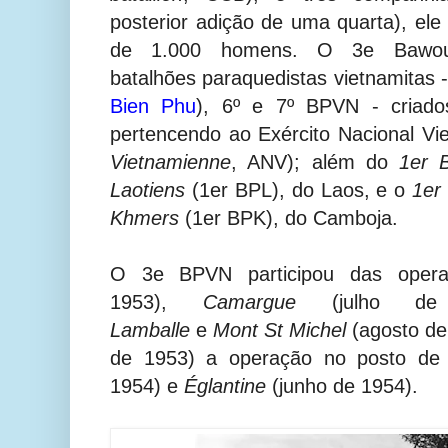
posterior adição de uma quarta), ele
de 1.000 homens. O 3e Bawou
batalhões
paraquedistas vietnamitas - 
Bien Phu
), 6º e 7º BPVN - criad
pertencendo ao Exército Nacional Vie
Vietnamienne
, ANV); além do
1er B
Laotiens
(1er BPL), do Laos, e o
1er
Khmers
(1er BPK), do Camboja.
O 3e BPVN participou das ope
1953),
Camargue
(julho 
Lamballe
e
Mont St Michel
(agosto de
de 1953) a operação no posto de B
1954) e
Églantine
(junho de 1954).