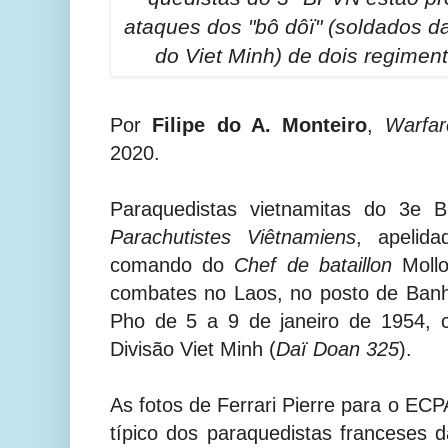
ataques dos "bô dôï" (soldados d
do Viet Minh) de dois regimen
Por
Filipe do A. Monteiro
,
Warfar
2020.
Paraquedistas vietnamitas do 3e 
Parachutistes Viêtnamiens
, apelida
comando do
Chef de bataillon
Mollo
combates no Laos, no posto de Banh
Pho de 5 a 9 de janeiro de 1954, 
Divisão Viet Minh (
Daï Doan 325
).
As fotos de Ferrari Pierre para o 
típico dos paraquedistas franceses d