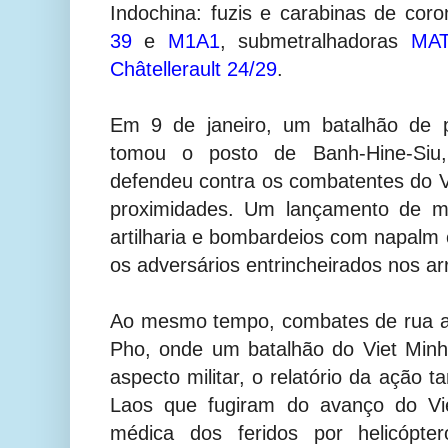
Indochina:
fuzis e carabinas de cor
39
e
M1A1
, submetralhadoras
MA
Châtellerault
24/29
.
Em 9 de janeiro, um batalhão de p
tomou o posto de Banh-Hine-Siu
defendeu contra os combatentes do 
proximidades. Um lançamento de mu
artilharia e bombardeios com napalm 
os adversários entrincheirados nos ar
Ao mesmo tempo, combates de rua a
Pho, onde um batalhão do Viet Minh
aspecto militar, o relatório da ação 
Laos que fugiram do avanço do Vi
médica dos feridos por helicópte