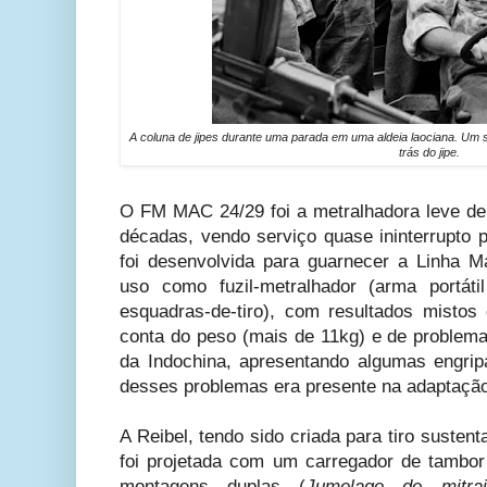
A coluna de jipes durante uma parada em uma aldeia laociana. Um 
trás do jipe.
O FM MAC 24/29 foi a metralhadora leve de
décadas, vendo serviço quase ininterrupto 
foi desenvolvida para guarnecer a Linha M
uso como fuzil-metralhador (arma portát
esquadras-de-tiro), com resultados mistos 
conta do peso (mais de 11kg) e de problem
da Indochina, apresentando algumas engri
desses problemas era presente na adaptação
A Reibel, tendo sido criada para tiro susten
foi projetada com um carregador de tambor 
montagens duplas (
Jumelage de mitrai