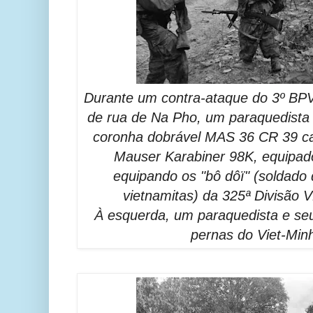
Durante
um contra-ataque do 3º BP
de rua de Na Pho, um paraquedista
coronha dobrável MAS 36 CR 39 ca
Mauser Karabiner 98K, equipad
equipando os "bô dôï" (soldado 
vietnamitas) da 325ª Divisão 
À esquerda, um paraquedista e seu
pernas do Viet-Min