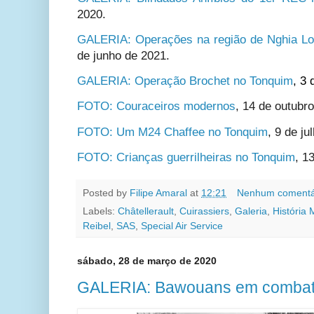
2020.
GALERIA: Operações na região de Nghia L
de junho de 2021.
GALERIA: Operação Brochet no Tonquim
, 3 
FOTO: Couraceiros modernos
, 14 de outubr
FOTO: Um M24 Chaffee no Tonquim
,
9 de ju
FOTO: Crianças guerrilheiras no Tonquim
, 1
Posted by
Filipe Amaral
at
12:21
Nenhum comentá
Labels:
Châtellerault
,
Cuirassiers
,
Galeria
,
História M
Reibel
,
SAS
,
Special Air Service
sábado, 28 de março de 2020
GALERIA: Bawouans em combat