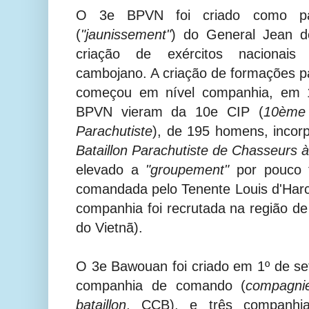
O 3e BPVN foi criado como par
(
"jaunissement"
)
do General Jean de
criação de exércitos nacionais 
cambojano. A criação de formações p
começou em nível companhia, em 
BPVN vieram da 10e CIP (
10ème 
Parachutiste
), de 195 homens, inco
Bataillon Parachutiste de Chasseurs à
elevado a
"
groupement"
por pouco
comandada pelo Tenente
Louis d'Harc
companhia foi recrutada na região de
do Vietnã).
O
3e Bawouan
foi criado em 1º de 
companhia de comando (
compagn
bataillon
, CCB), e três companh