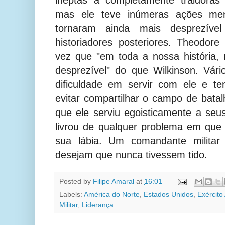
ineptas a completamente traidoras 
mas ele teve inúmeras ações me
tornaram ainda mais desprezíve
historiadores posteriores. Theodor
vez que "em toda a nossa história
desprezível" do que Wilkinson. Vário
dificuldade em servir com ele e te
evitar compartilhar o campo de bata
que ele serviu egoisticamente a seus
livrou de qualquer problema em que
sua lábia. Um comandante militar
desejam que nunca tivessem tido.
Posted by
Filipe Amaral
at
16:01
Labels:
América do Norte
,
Estados Unidos
,
Exército
Militar
,
Liderança