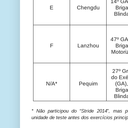
14º GA
E
Chengdu
Brig
Blind
47º GA
F
Lanzhou
Brig
Motori
27º G
do Exé
N/A*
Pequim
(GA),
Brig
Blind
* Não participou do “Stride 2014”, mas 
unidade de teste antes dos exercícios princip