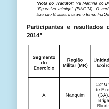
*Nota do Tradutor:
Na Marinha do Br
"Figurativo Inimigo" (
FINGIM)
. O acrô
Exército Brasileiro usam o termo ForOp
Participantes e resultados 
2014”
Segmento
Região
Unidad
do
Militar (MR)
Exérc
Exercício
12º G
de Exé
A
Nanquim
(GA),
Brig
Blind