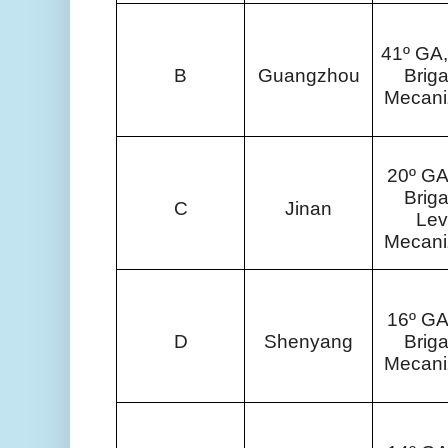
41º GA,
B
Guangzhou
Brig
Mecani
20º GA
Brig
C
Jinan
Le
Mecani
16º GA
D
Shenyang
Brig
Mecani