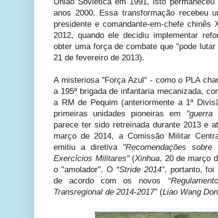
União Soviética em 1991, isto permaneceu p
anos 2000. Essa transformação recebeu u
presidente e comandante-em-chefe chinês 
2012, quando ele decidiu implementar ref
obter uma força de combate que "pode lutar 
21 de fevereiro de 2013).
A misteriosa "Força Azul" - como o PLA c
a 195ª brigada de infantaria mecanizada, c
a RM de Pequim (anteriormente a 1ª Divis
primeiras unidades pioneiras em
"guerra 
parece ter sido retreinada durante 2013 e 
março de 2014, a Comissão Militar Centr
emitiu a diretiva
"Recomendações sobre 
Exercícios Militares"
(
Xinhua
, 20 de março d
o "amolador". O
“Stride 2014”
, portanto, fo
de acordo com os novos
“Regulament
Transregional de 2014-2017”
(
Liao Wang Don