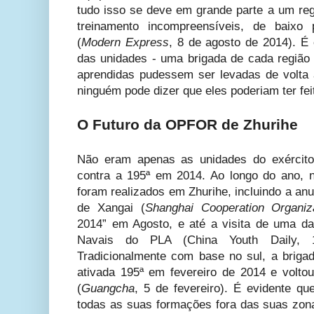
tudo isso se deve em grande parte a um reg
treinamento incompreensíveis, de baixo 
(
Modern Express
, 8 de agosto de 2014). É
das unidades - uma brigada de cada região m
aprendidas pudessem ser levadas de volta 
ninguém pode dizer que eles poderiam ter fei
O Futuro da OPFOR de
Zhurihe
Não eram apenas as unidades do exército
contra a 195ª em 2014. Ao longo do ano, 
foram realizados em Zhurihe, incluindo a a
de Xangai (
Shanghai Cooperation Organiz
2014”
em Agosto, e até a visita de uma da
Navais do PLA (China Youth Daily, 
Tradicionalmente com base no sul, a brigad
ativada 195ª em fevereiro de 2014 e volt
(
Guangcha
, 5 de fevereiro). É evidente qu
todas as suas formações fora das suas zon