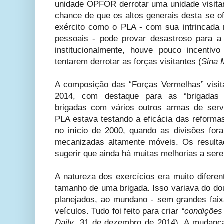
unidade OPFOR derrotar uma unidade visitan
chance de que os altos generais desta se o
exército como o PLA - com sua intrincada r
pessoais - pode provar desastroso para a 
institucionalmente, houve pouco incenti
tentarem derrotar as forças visitantes (
Sina M
A composição das “Forças Vermelhas” visit
2014, com destaque para as “brigadas
brigadas com vários outros armas de serv
PLA estava testando a eficácia das reform
no início de 2000, quando as divisões fo
mecanizadas altamente móveis. Os result
sugerir que ainda há muitas melhorias a sere
A natureza dos exercícios era muito difere
tamanho de uma brigada. Isso variava do dou
planejados, ao mundano - sem grandes fai
veículos. Tudo foi feito para criar
“condições 
Daily
, 31 de dezembro de 2014). A mudança 