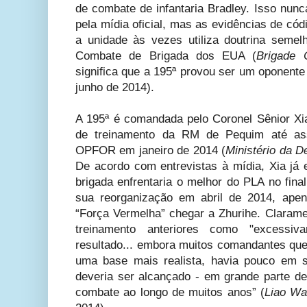
de combate de infantaria Bradley. Isso nunc
pela mídia oficial, mas as evidências de có
a unidade às vezes utiliza doutrina seme
Combate de Brigada dos EUA (
Brigade
significa que a 195ª provou ser um oponente 
junho de 2014).
A 195ª é comandada pelo Coronel Sênior Xia
de treinamento da RM de Pequim até as
OPFOR em janeiro de 2014 (
Ministério da D
De acordo com entrevistas à mídia, Xia já 
brigada enfrentaria o melhor do PLA no fina
sua reorganização em abril de 2014, apen
“Força Vermelha” chegar a Zhurihe. Clarame
treinamento anteriores como "excessi
resultado... embora muitos comandantes que
uma base mais realista, havia pouco em 
deveria ser alcançado - em grande parte de
combate ao longo de muitos anos” (
Liao W