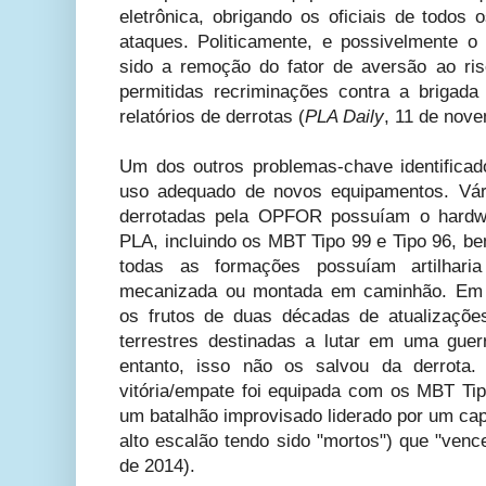
eletrônica, obrigando os oficiais de todos
ataques. Politicamente, e possivelmente o 
sido a remoção do fator de aversão ao ri
permitidas recriminações contra a briga
relatórios de derrotas (
PLA Daily
, 11 de nov
Um dos outros problemas-chave identificado
uso adequado de novos equipamentos. Vár
derrotadas pela OPFOR possuíam o hardw
PLA, incluindo os MBT Tipo 99 e Tipo 96, b
todas as formações possuíam artilharia
mecanizada ou montada em caminhão. Em e
os frutos de duas décadas de atualizaçõe
terrestres destinadas a lutar em uma gue
entanto, isso não os salvou da derrota.
vitória/empate foi equipada com os MBT Ti
um batalhão improvisado liderado por um ca
alto escalão tendo sido "mortos") que "vence
de 2014).