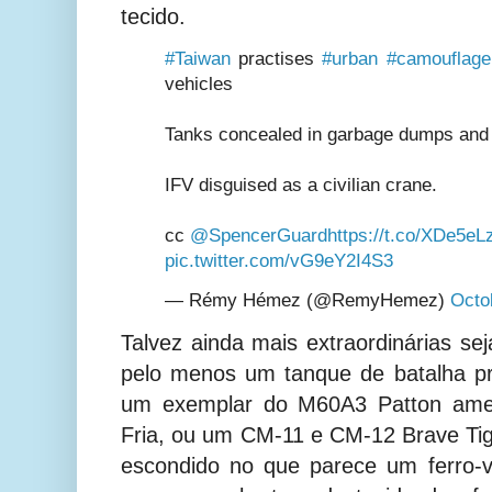
tecido.
#Taiwan
practises
#urban
#camouflage
vehicles
Tanks concealed in garbage dumps and 
IFV disguised as a civilian crane.
cc
@SpencerGuard
https://t.co/XDe5e
pic.twitter.com/vG9eY2I4S3
— Rémy Hémez (@RemyHemez)
Octo
Talvez ainda mais extraordinárias s
pelo menos um tanque de batalha pr
um exemplar do M60A3 Patton amer
Fria, ou um CM-11 e CM-12 Brave Tige
escondido no que parece um ferro-v