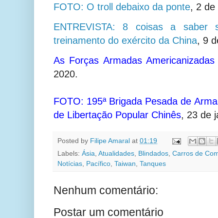
FOTO: O troll debaixo da ponte
, 2 d
ENTREVISTA: 8 coisas a saber 
treinamento do exército da China
,
9 d
As Forças Armadas Americanizadas
2020.
FOTO: 195ª Brigada Pesada de Arma
de Libertação Popular Chinês
,
23 de j
Posted by
Filipe Amaral
at
01:19
Labels:
Ásia
,
Atualidades
,
Blindados
,
Carros de Co
Notícias
,
Pacífico
,
Taiwan
,
Tanques
Nenhum comentário:
Postar um comentário