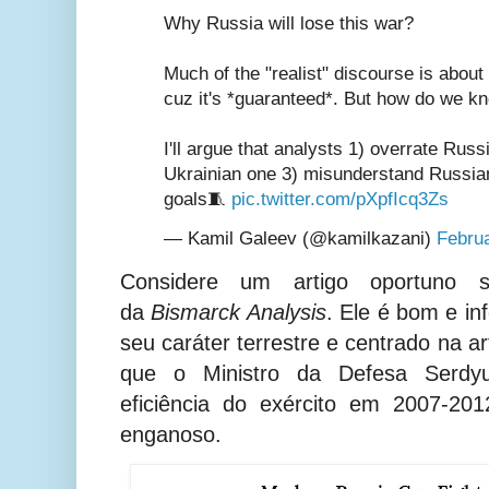
Why Russia will lose this war?
Much of the "realist" discourse is about 
cuz it's *guaranteed*. But how do we kn
I'll argue that analysts 1) overrate Rus
Ukrainian one 3) misunderstand Russian 
goals🧵
pic.twitter.com/pXpfIcq3Zs
— Kamil Galeev (@kamilkazani)
Februa
Considere um artigo oportuno s
da
Bismarck Analysis
. Ele é bom e in
seu caráter terrestre e centrado na a
que o Ministro da Defesa Serdy
eficiência do exército em 2007-20
enganoso.