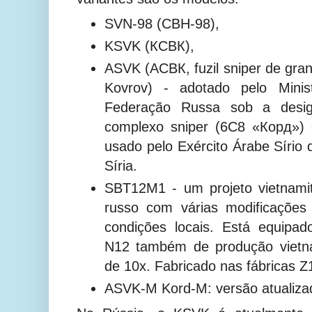
SVN-98 (СВН-98),
KSVK (КСВК),
ASVK (АСВК, fuzil sniper de gran
Kovrov) - adotado pelo Mini
Federação Russa sob a desi
complexo sniper (6С8 «Корд»)
usado pelo Exército Árabe Sírio 
Síria.
SBT12M1 - um projeto vietnam
russo com várias modificações
condições locais. Está equipa
N12 também de produção vietn
de 10x. Fabricado nas fábricas Z
ASVK-M Kord-M: versão atualiza