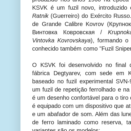
KSVK é um fuzil novo, introduzido
Ratnik
(Guerreiro) do Exército Russo
de Grande Calibre Kovrov (Крупно
Винтовка Ковровская /
Krupnok
Vintovka Kovrovskaya
), formando o
conhecido também como "Fuzil Sniper
O KSVK foi desenvolvido no final
fábrica Degtyarev, com sede em K
baseado no fuzil experimental SV
um fuzil de repetição ferrolhado e na
é um desenho confortável para o tiro 
é equipado com um dispositivo que a
e um abafador de som. Além das lun
de ferro laminado como reserva, t
variantes são os modelos: