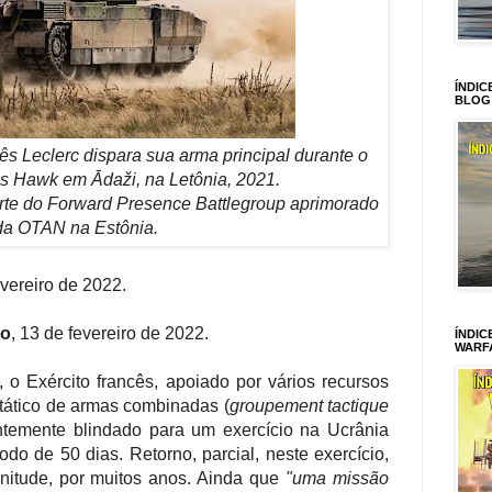
ÍNDIC
BLOG
s Leclerc dispara sua arma principal durante o
us Hawk em Ādaži, na Letônia, 2021.
rte do Forward Presence Battlegroup aprimorado
da OTAN na Estônia.
evereiro de 2022.
ro
, 13 de fevereiro de 2022.
ÍNDIC
WARF
 Exército francês, apoiado por vários recursos
 tático de armas combinadas (
groupement tactique
temente blindado para um exercício na Ucrânia
íodo de 50 dias.
Retorno, parcial, neste exercício,
tude, por muitos anos. Ainda que
"uma missão