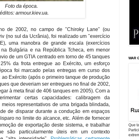
Foto da época.
éditos: armour.kiev.ua.
o de 2002, no campo de "Chiroky Lane" (ou
 (no sul da Ucrânia), foi realizado um "exercício
BE), uma manobra de grande escala (exercícios
s na Bulgária e na República Tcheca, em menor
 envio de um GTIA centrado em torno de 45 tanques
WAR G
 25% da frota entregue ao Exército, um esforço
época foi marcado pelas entregas em curso dos
 ao Exército (após o primeiro tanque de produção
ues que deveriam ser entregues no final de 2002,
hegar à meta final de 406 tanques em 2005).
Com a
rimentar certas capacidades: calibragem da
 meios representativos de uma brigada blindada,
ade de disparar durante a condução em espaços
disparo no limite do alcance, etc.
Além de fornecer
omoção de exportação deste sistema, e trabalhar
Que ta
Parti
ue são particularmente úteis em um contexto
extrem
e "alta intensidade".
Problemáticas certamente