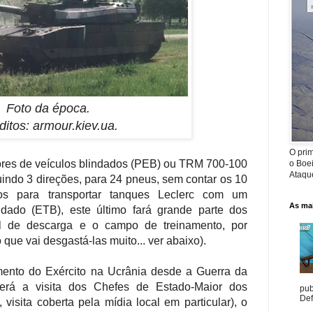
Foto da época.
ditos: armour.kiev.ua.
O prim
ores de veículos blindados (PEB) ou TRM 700-100
o Boe
Ataque
uindo 3 direções, para 24 pneus, sem contar os 10
dos para transportar tanques Leclerc com um
As mai
ndado (ETB), este último fará grande parte dos
al de descarga e o campo de treinamento, por
 que vai desgastá-las muito... ver abaixo).
mento do Exército na Ucrânia desde a Guerra da
erá a visita dos Chefes de Estado-Maior dos
pub
Def
 visita coberta pela mídia local em particular), o