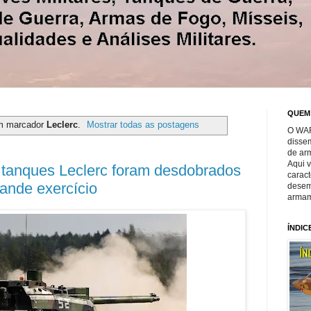
QUEM
m marcador
Leclerc
.
Mostrar todas as postagens
O WAR
disse
de ar
Aqui 
 tanques Leclerc foram desdobrados
caract
ande exercício
desem
armam
ÍNDIC