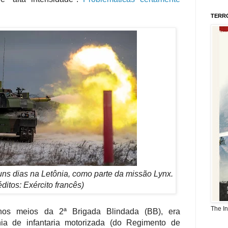
TERR
lguns dias na Letônia, como parte da missão Lynx.
éditos: Exército francês)
The I
nos meios da 2ª Brigada Blindada (BB), era
a de infantaria motorizada (do Regimento de