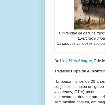
Um tanque de batalha francê
Exercício Furio
Os tanques franceses são pa
Do blog
Mars Attaque
, 7 de f
Tradução
Filipe do A. Montei
Há pouco menos de 20 anos, o
conjuntos, planejou um grupo
interarmes
,
GTIA) predominan
que ocorreria durante um per
sem medida comum, em magni