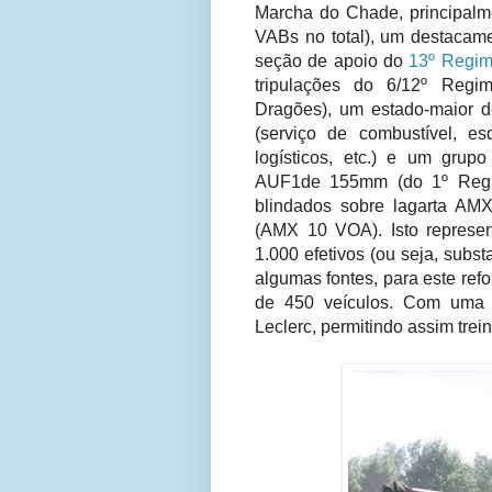
Marcha do Chade, principalm
VABs no total), um destacam
seção de apoio do
13º Regim
tripulações do 6/12º Regi
Dragões),
um estado-maior d
(serviço de combustível, e
logísticos, etc.) e um grup
AUF1de 155mm (do 1º Regime
blindados sobre lagarta AMX
(AMX 10 VOA). Isto represent
1.000 efetivos (ou seja, subs
algumas fontes, para este ref
de 450 veículos. Com uma 
Leclerc, permitindo assim trei