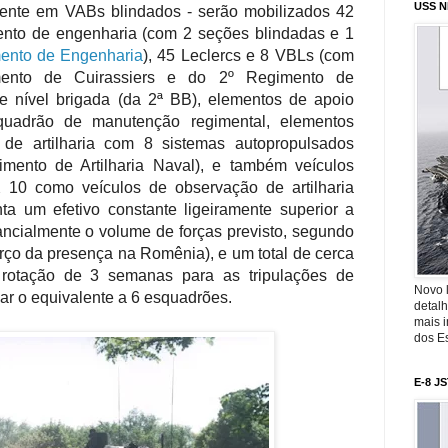
USS N
ente em VABs blindados - serão mobilizados 42
ento de engenharia (com 2 seções blindadas e 1
ento de Engenharia
), 45 Leclercs e 8 VBLs (com
mento de Cuirassiers e do 2º Regimento de
e nível brigada (da 2ª BB), elementos de apoio
squadrão de manutenção regimental, elementos
o de artilharia com 8 sistemas autopropulsados
nto de Artilharia Naval), e também veículos
 10 como veículos de observação de artilharia
a um efetivo constante ligeiramente superior a
tancialmente o volume de forças previsto, segundo
orço da presença na Romênia), e um total de cerca
rotação de 3 semanas para as tripulações de
Novo 
nar o equivalente a 6 esquadrões.
detalh
mais 
dos Es
E-8 J