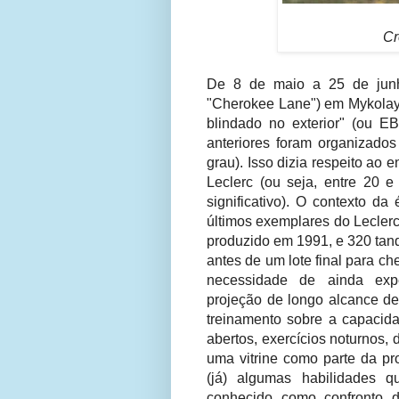
Cr
De 8 de maio a 25 de junh
"Cherokee Lane") em Mykolayiv
blindado no exterior" (ou E
anteriores foram organizado
grau). Isso dizia respeito ao
Leclerc (ou seja, entre 20 e
significativo).
O contexto da 
últimos exemplares do Leclerc
produzido em 1991, e 320 tanq
antes de um lote final para c
necessidade de ainda expe
projeção de longo alcance de
treinamento sobre a capacid
abertos, exercícios noturnos, 
uma vitrine como parte da pr
(já) algumas habilidades q
conhecido como confronto d