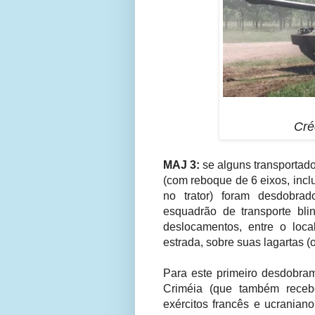
Cré
MAJ 3:
se alguns transportad
(com reboque de 6 eixos, incl
no trator) foram desdobra
esquadrão de transporte bli
deslocamentos, entre o loc
estrada, sobre suas lagartas (o
Para este primeiro desdobra
Criméia (que também receb
exércitos francês e ucraniano,