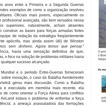
 os anos entre a Primeira e a Segunda Guerras
andes exemplos de como a organização resolveu
itares. Oficiais mais jovens, especialmente os
r profissional avançada, são bem versados nessa
iais superiores, naturalmente, acham atraentes
 construir as bases para forças armadas fortes
quipe de redação da estratégia freqüentemente
nte apócrifa, mas ainda assim útil) de Winston
camos sem dinheiro. Agora temos que pensar.”
ncia, havia uma sensação definitiva de que,
O prim
o Boe
as, o foco na solução de problemas militares havia
Ataque
e qualquer sucesso alcançado.
As mai
 Mundial e o período Entre-Guerras forneceram
r sobre inovação, o caso da Batalha Aeroterrestre
Vietnã gerou mais discussão. Como a Batalha
vida e executada em memória mais recente, ela
 de como orientar a Força Aérea para conflitos
pub
 AirLand estava o problema de enfrentar a força
Def
otência: a ameaça avassaladora das formações