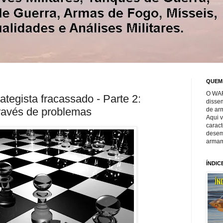
QUEM
O WAR
tegista fracassado - Parte 2:
disse
ravés de problemas
de ar
Aqui 
caract
desem
armam
ÍNDIC