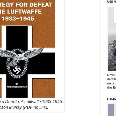
USS N
Novo 
detalh
mais 
dos Es
E-8 J
a a Derrota: A Luftwaffe 1933-1945.
mson Murray (PDF no
link
).