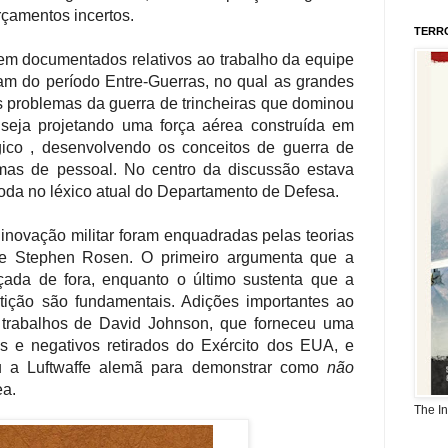
orçamentos incertos.
TERR
m documentados relativos ao trabalho da equipe
ram do período Entre-Guerras, no qual as grandes
s problemas da guerra de trincheiras que dominou
 seja projetando uma força aérea construída em
gico , desenvolvendo os conceitos de guerra de
mas de pessoal. No centro da discussão estava
oda no léxico atual do Departamento de Defesa.
 inovação militar foram enquadradas pelas teorias
n e Stephen Rosen. O primeiro argumenta que a
rçada de fora, enquanto o último sustenta que a
tição são fundamentais. Adições importantes ao
trabalhos de David Johnson, que forneceu uma
s e negativos retirados do Exército dos EUA, e
u a Luftwaffe alemã para demonstrar como
não
ea.
The I