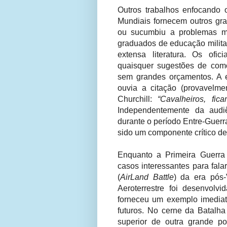
Outros trabalhos enfocando
Mundiais fornecem outros gr
ou sucumbiu a problemas mil
graduados de educação milita
extensa literatura. Os ofic
quaisquer sugestões de como
sem grandes orçamentos. A e
ouvia a citação (provavelme
Churchill:
“Cavalheiros, fi
Independentemente da audiê
durante o período Entre-Guerr
sido um componente crítico d
Enquanto a Primeira Guerra
casos interessantes para fala
(
AirLand Battle
)
da era pós-
Aeroterrestre foi desenvol
forneceu um exemplo imediato
futuros. No cerne da Batalha
superior de outra grande p