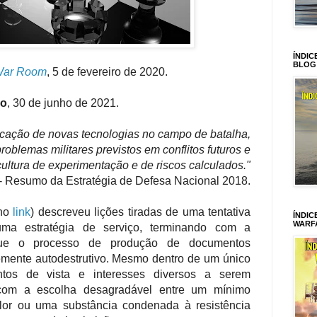
ÍNDIC
BLOG
ar Room
, 5 de fevereiro de 2020.
ro
, 30 de junho de 2021.
cação de novas tecnologias no campo de batalha,
roblemas militares previstos em conflitos futuros e
ltura de experimentação e de riscos calculados."
- Resumo da Estratégia de Defesa Nacional 2018.
(no
link
) descreveu lições tiradas de uma tentativa
ÍNDIC
WARF
uma estratégia de serviço, terminando com a
que o processo de produção de documentos
temente autodestrutivo. Mesmo dentro de um único
ntos de vista e interesses diversos a serem
 com a escolha desagradável entre um mínimo
r ou uma substância condenada à resistência