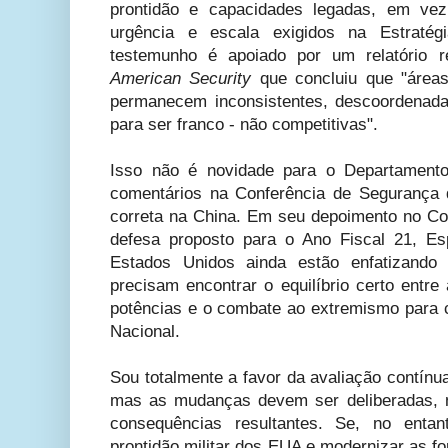
prontidão e capacidades legadas, em ve
urgência e escala exigidos na Estraté
testemunho é apoiado por um relatório 
American Security
que concluiu que "áreas
permanecem inconsistentes, descoordenad
para ser franco - não competitivas".
Isso não é novidade para o Departament
comentários na Conferência de Segurança 
correta na China. Em seu depoimento no C
defesa proposto para o Ano Fiscal 21, E
Estados Unidos ainda estão enfatizando 
precisam encontrar o equilíbrio certo entr
potências e o combate ao extremismo para c
Nacional.
Sou totalmente a favor da avaliação contínu
mas as mudanças devem ser deliberadas, n
consequências resultantes. Se, no entan
prontidão militar dos EUA e modernizar as 