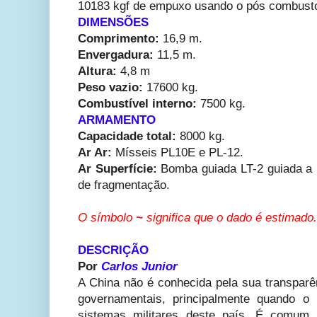
10183 kgf de empuxo usando o pós combusto
DIMENSÕES
Comprimento:
16,9 m.
Envergadura:
11,5 m.
Altura:
4,8 m
Peso vazio:
17600 kg.
Combustível interno:
7500 kg.
ARMAMENTO
Capacidade total:
8000 kg.
Ar Ar:
Mísseis PL10E e PL-12.
Ar Superfície:
Bomba guiada LT-2 guiada a 
de fragmentação.
O símbolo
~
significa que o dado é estimado.
DESCRIÇÃO
Por
Carlos Junior
A China não é conhecida pela sua transparê
governamentais, principalmente quando o
sistemas militares deste país. É comum