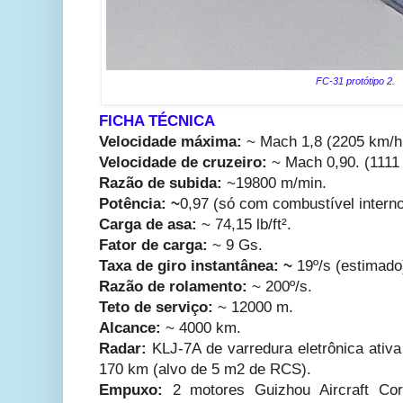
FC-31 protótipo 2.
FICHA TÉCNICA
Velocidade máxima:
~ Mach 1,8 (2205 km/h e
Velocidade de cruzeiro:
~ Mach 0,90. (1111
Razão de subida:
~19800 m/min.
Potência: ~
0,97 (só com combustível intern
Carga de asa:
~ 74,15 lb/ft².
Fator de carga:
~ 9 Gs.
Taxa de giro instantânea: ~
19º/s (estimado
Razão de rolamento:
~ 200º/s.
Teto de serviço:
~ 12000 m.
Alcance:
~ 4000 km.
Radar:
KLJ-7A de varredura eletrônica ativ
170 km (alvo de 5 m2 de RCS).
Empuxo:
2 motores Guizhou Aircraft Co