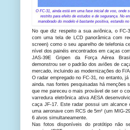
O FC-31, ainda está em uma fase inicial de voo, onde 
restrito para efeito de estudos e de segurança. No 
manobrado do modelo é bastante positiva, estando n
No que diz respeito a sua aviônica, o FC-
com uma tela de LCD panorâmica com recu
screen) como o seu aparelho de telefonia c
nível dos painéis encontrados em caças com
JAS-39E Gripen da Força Aérea Brasil
demonstrou ser o padrão dos aviões de caç
mercado, incluindo as modernizações do F/A
O radar empregado no FC-31, no entanto, já
ainda. nas fontes pesquisadas há menções s
que me pareceu o mais provável de ser o co
varredura eletrônica ativa AESA desenvolv
caça JF-17. Este radar possui um alcance
uma aeronave com RCS de 5m² (um MIG-29, 
6 alvos simultaneamente.
Nas fotos disponíveis do protótipo não 