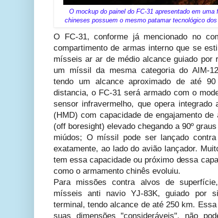
O mockup do painel do FC-31 apresentado em uma f
chineses possuem o mesmo patamar tecnológico dos 
O FC-31, conforme já mencionado no com
compartimento de armas interno que se esti
mísseis ar ar de médio alcance guiado por
um míssil da mesma categoria do AIM-1
tendo um alcance aproximado de até 90
distancia, o FC-31 será armado com o mode
sensor infravermelho, que opera integrado 
(HMD) com capacidade de engajamento de a
(off boresight) elevado chegando a 90º grau
miúdos; O míssil pode ser lançado contra
exatamente, ao lado do avião lançador. Muit
tem essa capacidade ou próximo dessa capac
como o armamento chinês evoluiu.
Para missões contra alvos de superfíc
mísseis anti navio YJ-83K, guiado por s
terminal, tendo alcance de até 250 km. Ess
suas dimensões "consideráveis", não pod