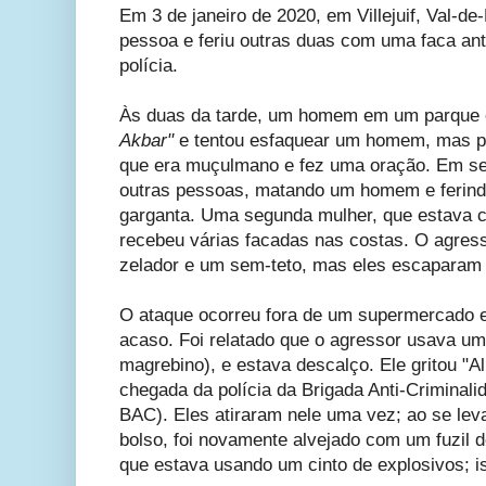
Em 3 de janeiro de 2020, em Villejuif,
Val-de
pessoa e feriu outras duas com uma faca ante
polícia.
Às duas da tarde, um homem em um parque em
Akbar"
e tentou esfaquear um homem, mas p
que era muçulmano e fez uma oração. Em seg
outras pessoas, matando um homem e ferin
garganta. Uma segunda mulher, que estava 
recebeu várias facadas nas costas. O agress
zelador e um sem-teto, mas eles escaparam
O ataque ocorreu fora de um supermercado e
acaso. Foi relatado que o agressor usava u
magrebino), e estava descalço. Ele gritou "A
chegada da polícia da Brigada Anti-Criminali
BAC). Eles atiraram nele uma vez; ao se lev
bolso, foi novamente alvejado com um fuzil d
que estava usando um cinto de explosivos; i