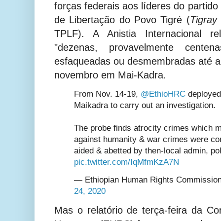
forças federais aos líderes do partido
de Libertação do Povo Tigré (
Tigray
TPLF). A Anistia Internacional re
"dezenas, provavelmente cente
esfaqueadas ou desmembradas até a 
novembro em Mai-Kadra.
From Nov. 14-19,
@EthioHRC
deployed
Maikadra to carry out an investigation.
The probe finds atrocity crimes which 
against humanity & war crimes were com
aided & abetted by then-local admin, pol
pic.twitter.com/IqMfmKzA7N
— Ethiopian Human Rights Commissi
24, 2020
Mas o relatório de terça-feira da Co