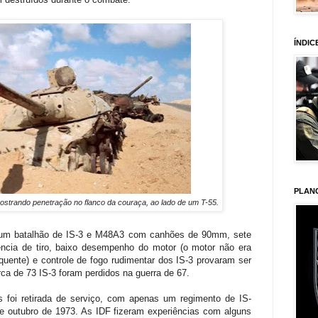
ÍNDIC
PLAN
mostrando penetração no flanco da couraça, ao lado de um T-55.
e um batalhão de IS-3 e M48A3 com canhões de 90mm, sete
ência de tiro, baixo desempenho do motor (o motor não era
uente) e controle de fogo rudimentar dos IS-3 provaram ser
ca de 73 IS-3 foram perdidos na guerra de 67.
s foi retirada de serviço, com apenas um regimento
de IS-
de outubro de 1973. As IDF fizeram experiências com alguns