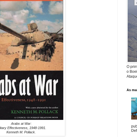
O prim
o Boe
Ataque
As mai
Arabs at War:
pub
litary Effectiveness, 1948-1991.
Def
Kenneth M. Pollack.