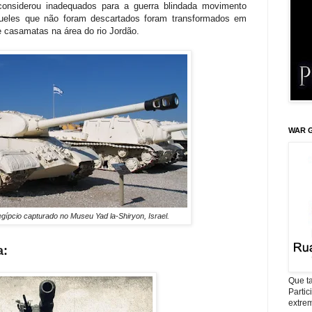
considerou inadequados para a guerra blindada movimento
aqueles que não foram descartados foram transformados em
e casamatas na área do rio Jordão.
WAR G
gípcio capturado no Museu Yad la-Shiryon, Israel.
a:
Que ta
Parti
extrem