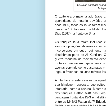
Carro de combate pesado
As laga
O Egito era o maior aliado árabe 
quantidades de material soviético 
anos 1950, todos os IS-3s foram mo
cerca de 100 tanques IS-3M da Uni
Dias (1967) na frente do Sinai.
Os tanques IS-3 foram incluídos e
assumiu posições defensivas ao l
incorporados em outro regimento na
desdobrada perto de Al Kuntillah.
O
guerra moderna de movimento execu
motores quebravam rapidamente no
apenas servindo como casamatas móv
jogou à favor das colunas móveis isr
A infantaria israelense e os paraque
sua blindagem espessa, que evitou
infantaria, como a bazuca. Mesmo o 
dos tanques Patton M48 das Força
blindagem frontal dos IS-3 em distâ
entre os M48A2 Patton da 7ª Brigad
Rafah, nas quais vários M48A2 foram