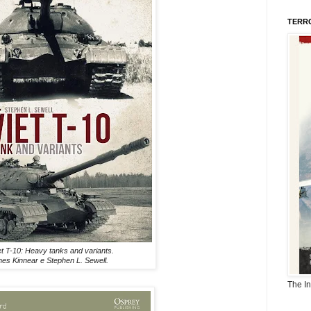
TERR
t T-10: Heavy tanks and variants.
es Kinnear e Stephen L. Sewell.
The I