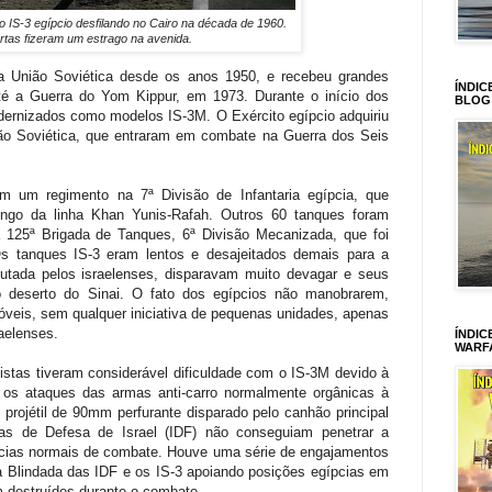
 IS-3 egípcio desfilando no Cairo na década de 1960.
rtas fizeram um estrago na avenida.
da União Soviética desde os anos 1950, e recebeu grandes
ÍNDIC
até a Guerra do Yom Kippur, em 1973. Durante o início dos
BLOG
dernizados como modelos IS-3M. O Exército egípcio adquiriu
ão Soviética,
que entraram em combate na Guerra dos Seis
m um regimento na 7ª Divisão de Infantaria egípcia, que
ongo da linha Khan Yunis-Rafah. Outros 60 tanques foram
 125ª Brigada de Tanques, 6ª Divisão Mecanizada, que foi
s tanques IS-3 eram lentos e desajeitados demais para a
tada pelos israelenses, disparavam muito devagar e seus
 deserto do Sinai. O fato dos egípcios não manobrarem,
eis, sem qualquer iniciativa de pequenas unidades, apenas
aelenses.
ÍNDIC
WARF
distas tiveram considerável dificuldade com o IS-3M devido à
 os ataques das armas anti-carro normalmente orgânicas à
projétil de 90mm perfurante disparado pelo canhão principal
s de Defesa de Israel (IDF) não conseguiam penetrar a
ncias normais de combate.
Houve uma série de engajamentos
a Blindada das IDF e os IS-3 apoiando posições egípcias em
 destruídos durante o combate.