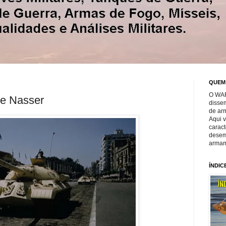
QUEM
O WAR
de Nasser
disse
de ar
Aqui 
caract
desem
armam
ÍNDIC