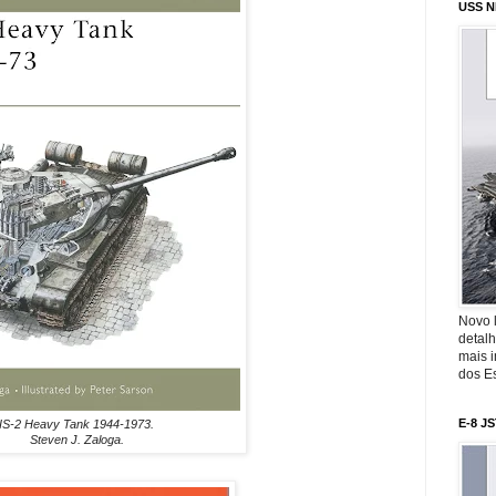
USS N
Novo 
detalh
mais 
dos Es
E-8 J
IS-2 Heavy Tank 1944-1973.
Steven J. Zaloga.