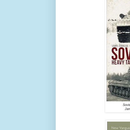
Sovie
Jam