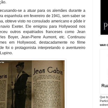
ção.
recusando-se a atuar para os alemães durante a
ira espanhola em fevereiro de 1941, sem saber se
a, obteve visto no consulado americano e pôde ir
navio Exeter. Ele emigrou para Hollywood nos
ceu outros expatriados franceses como Jean
rles Boyer, Jean-Pierre Aumont, etc. Continuou
ilmes em Hollywood, destacadamente no filme
WAR G
de foi o protagonista interpretando o aventureiro
Lupino.
Que ta
Parti
extrem