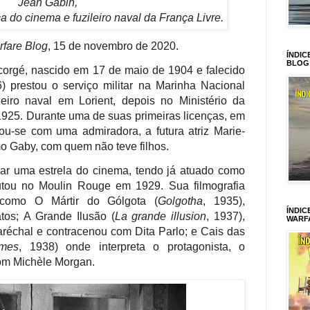
Jean Gabin,
a do cinema e fuzileiro naval da França Livre.
fare Blog
, 15 de novembro de 2020.
ÍNDIC
BLOG
orgé, nascido em 17 de maio de 1904 e falecido
prestou o serviço militar na Marinha Nacional
leiro naval em Lorient, depois no Ministério da
1925
. Durante uma de suas primeiras licenças, em
ou-se com uma admiradora, a futura atriz Marie-
o Gaby, com quem não teve filhos.
nar uma estrela do cinema, tendo já atuado como
utou no Moulin Rouge em 1929. Sua filmografia
 como O Mártir do Gólgota (
Golgotha
, 1935),
ÍNDIC
atos;
A Grande Ilusão (
La grande illusion
,
1937),
WARF
aréchal e contracenou com Dita Parlo; e
Cais das
mes
, 1938) onde interpreta o protagonista, o
com
Michèle Morgan.