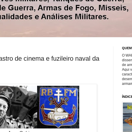
QUEM
O WAR
stro de cinema e fuzileiro naval da
disse
de ar
Aqui 
caract
desem
armam
ÍNDIC