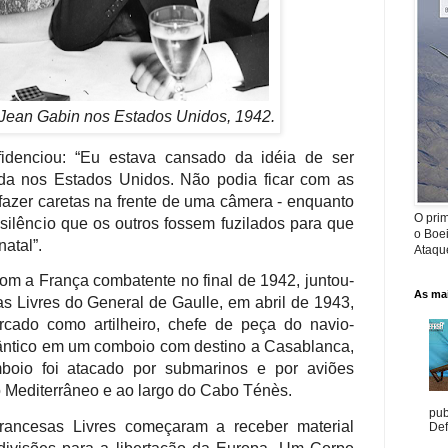
 Jean Gabin nos Estados Unidos, 1942.
fidenciou: “Eu estava cansado da idéia de ser
ida nos Estados Unidos. Não podia ficar com as
fazer caretas na frente de uma câmera - enquanto
O prim
silêncio que os outros fossem fuzilados para que
o Boe
atal”.
Ataque
com a França combatente no final de 1942,
juntou-
As mai
s Livres do General de Gaulle, em abril de 1943,
rcado como artilheiro, chefe de peça do navio-
tlântico em um comboio com destino a Casablanca,
boio foi atacado por submarinos e por aviões
Mediterrâneo e ao largo do Cabo Ténès.
pub
rancesas Livres começaram a receber material
Def