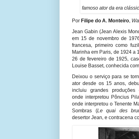
famoso ator da era clássic
Por
Filipe do A. Monteiro
,
War
Jean Gabin (Jean Alexis Monc
em 15 de novembro de 1976) 
francesa, primeiro como fuzi
Marinha em Paris, de
1924 a 
26 de fevereiro de 1925, cas
Louise Basset, conhecida com
Deixou o serviço para se tor
ator desde os 15 anos, deb
incluiu grandes produções
onde
interpretou Pôncius Pil
onde interpretou o Tenente M
Sombras (
Le quai des bru
desertor
Jean, e contracena 