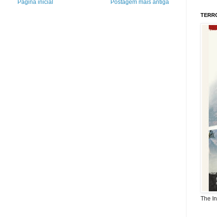
Página inicial
Postagem mais antiga
TERR
The I