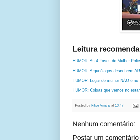
Leitura recomenda
HUMOR: As 4 Fases da Mulher Polic
HUMOR: Arqueólogos descobrem AR-1
HUMOR: Lugar de mulher NÃO é no 
HUMOR: Coisas que vemos no esta
Posted by
Filipe Amaral
at
13:47
Nenhum comentário:
Postar um comentário