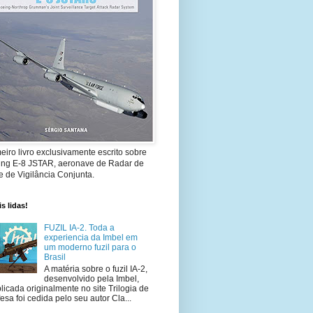
eiro livro exclusivamente escrito sobre
ing E-8 JSTAR, aeronave de Radar de
 de Vigilância Conjunta.
s lidas!
FUZIL IA-2. Toda a
experiencia da Imbel em
um moderno fuzil para o
Brasil
A matéria sobre o fuzil IA-2,
desenvolvido pela Imbel,
licada originalmente no site Trilogia de
esa foi cedida pelo seu autor Cla...