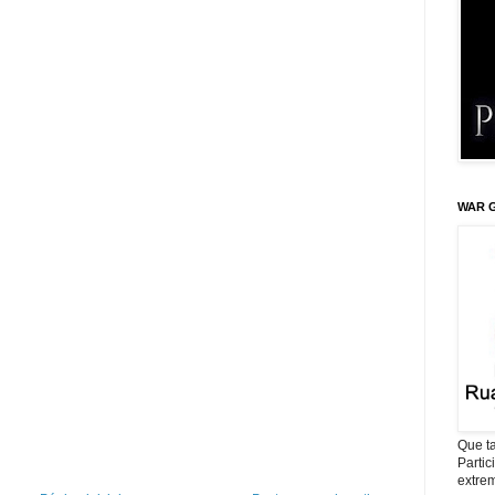
WAR G
Que ta
Parti
extrem