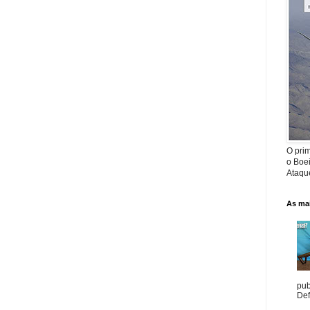
O prim
o Boe
Ataque
As mai
pub
Def