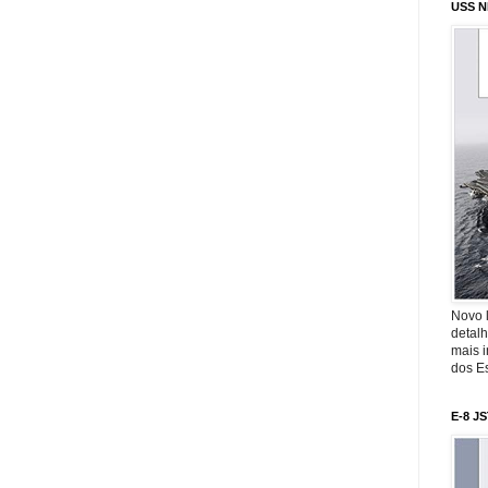
USS N
Novo 
detalh
mais 
dos Es
E-8 J