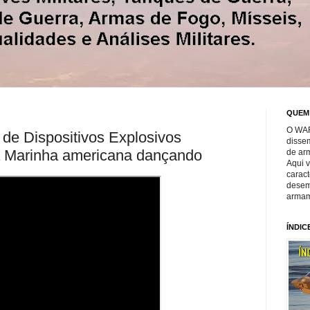
QUEM
O WAR
e Dispositivos Explosivos
disse
a Marinha americana dançando
de ar
Aqui 
caract
desem
armam
ÍNDIC