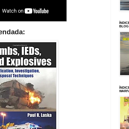
ÍNDIC
BLOG
mendada:
ÍNDIC
WARF