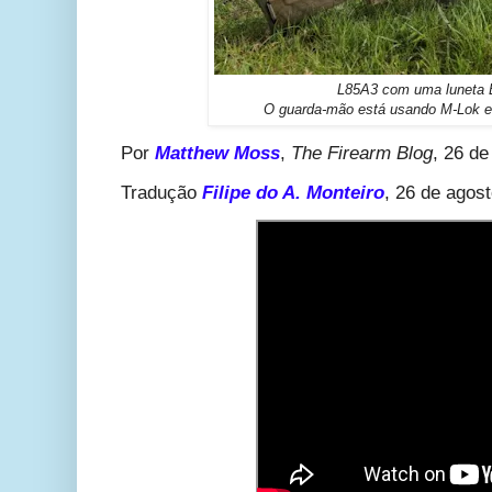
L85A3 com uma luneta 
O guarda-mão está usando M-Lok 
Por
Matthew Moss
,
The Firearm Blog
, 26 de
Tradução
Filipe do A. Monteiro
, 26 de agos