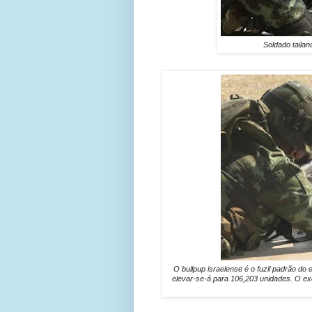
Soldado tailan
O bullpup israelense é o fuzil padrão do
elevar-se-á para 106,203 unidades. O exé