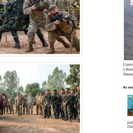
O prim
o Boe
Ataque
As mai
pub
Def