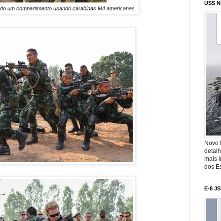
USS N
ando um compartimento usando carabinas M4 americanas.
Novo 
detalh
mais 
dos Es
E-8 J