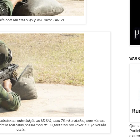
dês com um fuzil bullpup IWI Tavor TAR-21.
WAR G
 exército em substituição ao M16A1, com 76 mil unidades; este número
rcito real ainda possui mais de 73,000 fuzis IWI Tavor X95 (a versão
Que ta
curta).
Parti
extrem