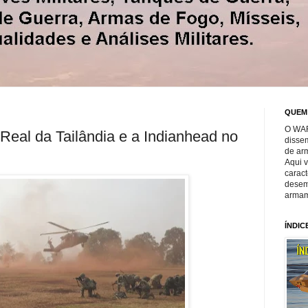
QUEM
O WAR
eal da Tailândia e a Indianhead no
disse
de ar
Aqui 
caract
desem
armam
ÍNDIC