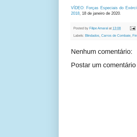
VÍDEO: Forças Especiais do Exércit
2018
,
18 de janeiro de 2020.
Posted by
Filipe Amaral
at
13:08
Labels:
Blindados
,
Carros de Combate
,
Fin
Nenhum comentário:
Postar um comentário