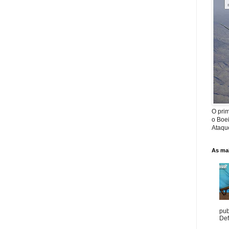
O prim
o Boe
Ataque
As mai
pub
Def