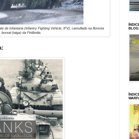
ÍNDIC
de Infantaria (Infantry Fighting Vehicle, IFV), camuflado na floresta
BLOG
boreal (taiga) da Finlândia.
a:
ÍNDIC
WARF