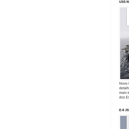
USS N
Novo 
detalh
mais 
dos Es
E-8 J