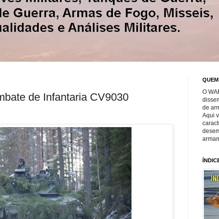
QUEM
O WAR
bate de Infantaria CV9030
disse
de ar
Aqui 
caract
desem
armam
ÍNDIC