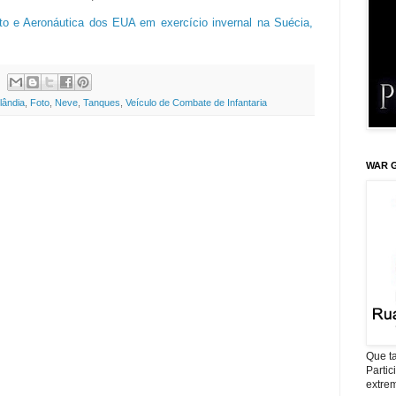
o e Aeronáutica dos EUA em exercício invernal na Suécia,
lândia
,
Foto
,
Neve
,
Tanques
,
Veículo de Combate de Infantaria
WAR G
Que ta
Parti
extrem