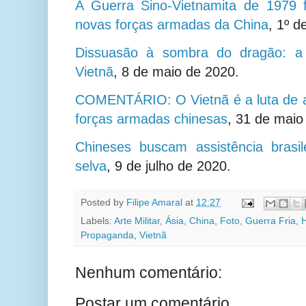
A Guerra Sino-Vietnamita de 1979 f
novas forças armadas da China
,
1º d
Dissuasão à sombra do dragão: a 
Vietnã
,
8 de maio de 2020.
COMENTÁRIO: O Vietnã é a luta de a
forças armadas chinesas
,
31 de maio
Chineses buscam assistência brasi
selva
,
9 de julho de 2020.
Posted by
Filipe Amaral
at
12:27
Labels:
Arte Militar
,
Ásia
,
China
,
Foto
,
Guerra Fria
,
H
Propaganda
,
Vietnã
Nenhum comentário:
Postar um comentário