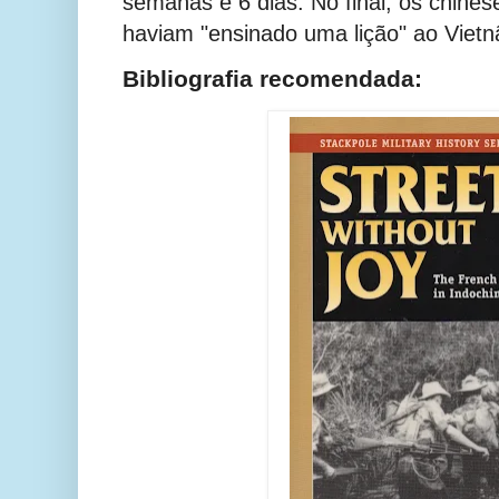
semanas e 6 dias.
No final, os chine
haviam "ensinado uma lição" ao Vietn
Bibliografia recomendada: